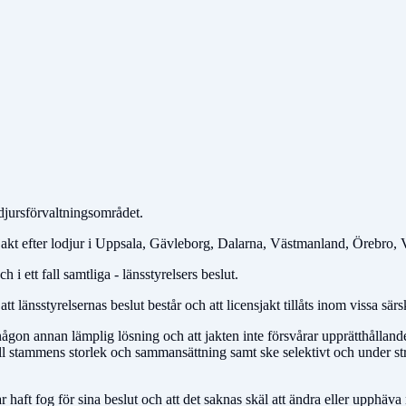
ovdjursförvaltningsområdet.
sjakt efter lodjur i Uppsala, Gävleborg, Dalarna, Västmanland, Örebro,
i ett fall samtliga - länsstyrelsers beslut.
att länsstyrelsernas beslut består och att licensjakt tillåts inom vissa
s någon annan lämplig lösning och att jakten inte försvårar upprätthålla
 stammens storlek och sammansättning samt ske selektivt och under strä
 haft fog för sina beslut och att det saknas skäl att ändra eller upphäv