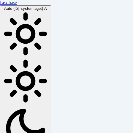
Lex
base
Auto (följ systemläget)
A