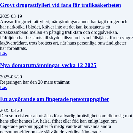
Grovt drograttfylleri vid fara för trafiksäkerheten
2025-03-19
Ansvar för grovt rattfylleri, när gärningsmannen har tagit droger och
har narkotika i blodet, kräver inte att det kan konstateras ett
orsakssamband mellan en påtaglig trafikfara och drogpåverkan.
Påföljden har bestämts till skyddstillsyn och samhällstjänst för en yngre
lagöverträdare, trots brottets art, när hans personliga omständigheter
har förbättrats.
Läs
Nya domarutnämningar vecka 12 2025
2025-03-20
Regeringen har den 20 mars utnämnt:
Läs
Ett avgörande om fingerade personuppgifter
2025-03-20
Den som riskerar att utsättas för allvarlig brottslighet som riktar sig mot
hans eller hennes liv, hälsa, frihet eller frid kan enligt lagen om
fingerade personuppgifter få medgivande att använda andra
personuppgifter om sig själv än de verkliga (fingerade