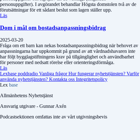
personuppgifter). I avgörandet behandlar Högsta domstolen två av de
förutsättningar för ett sådant beslut som lagen ställer upp.
Läs
Dom i mål om bostadsanpassningsbidrag
2025-03-20
Fråga om ett barn kan nekas bostadsanpassningsbidrag när behovet av
anpassningarna har uppkommit på grund av att vårdnadshavaren inte
har följt bygglagstiftningens krav på tillgänglighet och användbarhet
för personer med nedsatt rörelse eller orienteringsförmåga.
Läs
Lexbase poddradio
Vanliga frågor
Hur fungerar nyhetstjänsten?
Varför
använda nyhetstjänsten?
Kontakta oss
Integritetspolicy
Lex
base
Allmänhetens Nyhetstjänst
Ansvarig utgivare - Gunnar Axén
Podcastsektionen omfattas inte av vårt utgivningsbevis