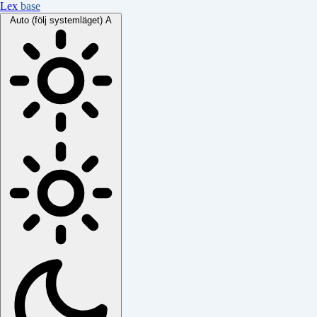
Lex
base
Auto (följ systemläget)
A