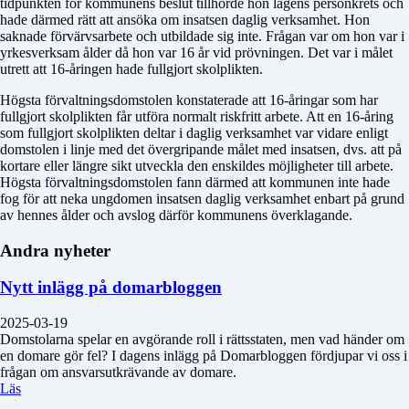
tidpunkten för kommunens beslut tillhörde hon lagens personkrets och
hade därmed rätt att ansöka om insatsen daglig verksamhet. Hon
saknade förvärvsarbete och utbildade sig inte. Frågan var om hon var i
yrkesverksam ålder då hon var 16 år vid prövningen. Det var i målet
utrett att 16-åringen hade fullgjort skolplikten.
Högsta förvaltningsdomstolen konstaterade att 16-åringar som har
fullgjort skolplikten får utföra normalt riskfritt arbete. Att en 16-åring
som fullgjort skolplikten deltar i daglig verksamhet var vidare enligt
domstolen i linje med det övergripande målet med insatsen, dvs. att på
kortare eller längre sikt utveckla den enskildes möjligheter till arbete.
Högsta förvaltningsdomstolen fann därmed att kommunen inte hade
fog för att neka ungdomen insatsen daglig verksamhet enbart på grund
av hennes ålder och avslog därför kommunens överklagande.
Andra nyheter
Nytt inlägg på domarbloggen
2025-03-19
Domstolarna spelar en avgörande roll i rättsstaten, men vad händer om
en domare gör fel? I dagens inlägg på Domarbloggen fördjupar vi oss i
frågan om ansvarsutkrävande av domare.
Läs