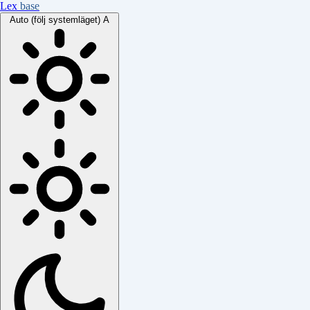
Lex
base
Auto (följ systemläget)
A