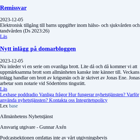
Remissvar
2023-12-05
Elektronisk tillgång till barns uppgifter inom hälso- och sjukvården och
tandvården (Ds 2023:26)
Läs
Nytt inlägg på domarbloggen
2023-12-05
Nu inleder vi en serie om ovanliga brott. Lite då och då kommer vi att
uppmärksamma brott som allmänheten kanske inte känner till. Veckans
inlägg handlar om brott av krigsmän och är skrivet av Jonas Ene. Jonas
arbetar som notarie vid Södertörns tingsrätt.
Läs
Lexbase poddradio
Vanliga frågor
Hur fungerar nyhetstjänsten?
Varför
använda nyhetstjänsten?
Kontakta oss
Integritetspolicy
Lex
base
Allmänhetens Nyhetstjänst
Ansvarig utgivare - Gunnar Axén
Podcastsektionen omfattas inte av vårt utgivningsbevis