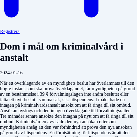
Registrera
Dom i mål om kriminalvård i
anstalt
2024-01-16
När ett överklagande av en myndighets beslut har överlämnats till den
högre instans som ska pröva överklagandet, får myndigheten på grund
av en bestämmelse i 39 § förvaltningslagen inte ändra beslutet eller
fatta ett nytt beslut i samma sak, s.k. litispendens. I målet hade en
intagen på kriminalvårdsanstalt ansökt om att få ringa till sitt ombud.
Ansökan avslogs och den intagna överklagade till förvaltningsrätten.
Tre månader senare ansökte den intagna på nytt om att få ringa till sitt
ombud. Kriminalvården avvisade den nya ansökan eftersom
myndigheten ansåg att den var förhindrad att pröva den nya ansökan
på grund av litispendens. En förutsättning för litispendens är att den