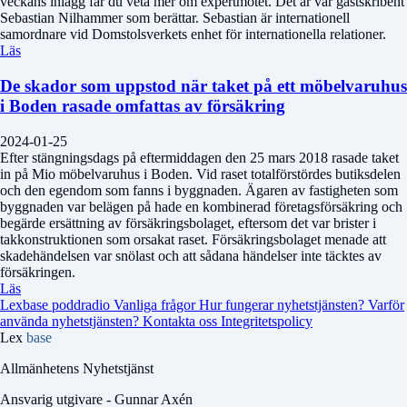
veckans inlägg får du veta mer om expertmötet. Det är vår gästskribent
Sebastian Nilhammer som berättar. Sebastian är internationell
samordnare vid Domstolsverkets enhet för internationella relationer.
Läs
De skador som uppstod när taket på ett möbelvaruhus
i Boden rasade omfattas av försäkring
2024-01-25
Efter stängningsdags på eftermiddagen den 25 mars 2018 rasade taket
in på Mio möbelvaruhus i Boden. Vid raset totalförstördes butiksdelen
och den egendom som fanns i byggnaden. Ägaren av fastigheten som
byggnaden var belägen på hade en kombinerad företagsförsäkring och
begärde ersättning av försäkringsbolaget, eftersom det var brister i
takkonstruktionen som orsakat raset. Försäkringsbolaget menade att
skadehändelsen var snölast och att sådana händelser inte täcktes av
försäkringen.
Läs
Lexbase poddradio
Vanliga frågor
Hur fungerar nyhetstjänsten?
Varför
använda nyhetstjänsten?
Kontakta oss
Integritetspolicy
Lex
base
Allmänhetens Nyhetstjänst
Ansvarig utgivare - Gunnar Axén