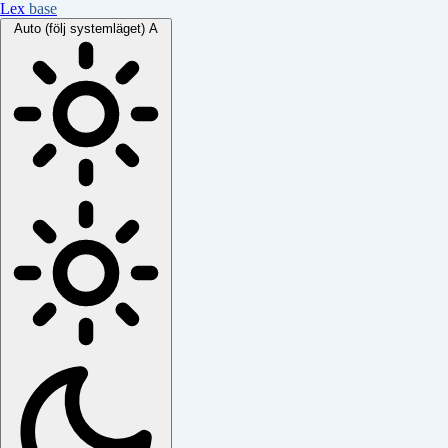
Lex
base
Auto (följ systemläget)
A