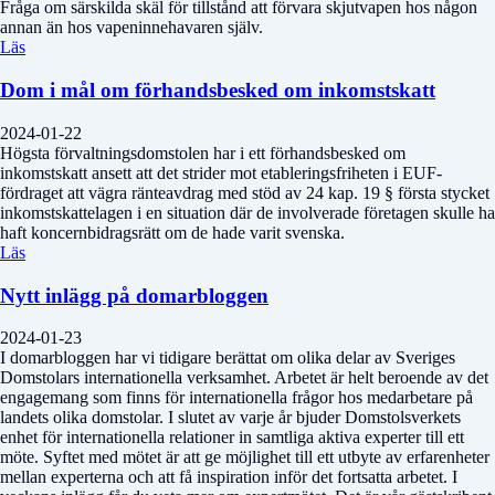
Fråga om särskilda skäl för tillstånd att förvara skjutvapen hos någon
annan än hos vapeninnehavaren själv.
Läs
Dom i mål om förhandsbesked om inkomstskatt
2024-01-22
Högsta förvaltningsdomstolen har i ett förhandsbesked om
inkomstskatt ansett att det strider mot etableringsfriheten i EUF-
fördraget att vägra ränteavdrag med stöd av 24 kap. 19 § första stycket
inkomstskattelagen i en situation där de involverade företagen skulle ha
haft koncernbidragsrätt om de hade varit svenska.
Läs
Nytt inlägg på domarbloggen
2024-01-23
I domarbloggen har vi tidigare berättat om olika delar av Sveriges
Domstolars internationella verksamhet. Arbetet är helt beroende av det
engagemang som finns för internationella frågor hos medarbetare på
landets olika domstolar. I slutet av varje år bjuder Domstolsverkets
enhet för internationella relationer in samtliga aktiva experter till ett
möte. Syftet med mötet är att ge möjlighet till ett utbyte av erfarenheter
mellan experterna och att få inspiration inför det fortsatta arbetet. I