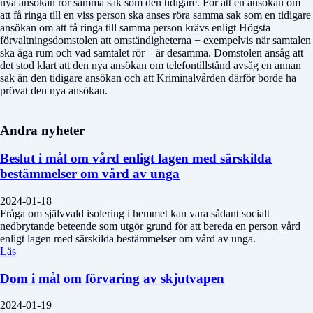
nya ansökan rör samma sak som den tidigare. För att en ansökan om
att få ringa till en viss person ska anses röra samma sak som en tidigare
ansökan om att få ringa till samma person krävs enligt Högsta
förvaltningsdomstolen att omständigheterna − exempelvis när samtalen
ska äga rum och vad samtalet rör – är desamma. Domstolen ansåg att
det stod klart att den nya ansökan om telefontillstånd avsåg en annan
sak än den tidigare ansökan och att Kriminalvården därför borde ha
prövat den nya ansökan.
Andra nyheter
Beslut i mål om vård enligt lagen med särskilda
bestämmelser om vård av unga
2024-01-18
Fråga om självvald isolering i hemmet kan vara sådant socialt
nedbrytande beteende som utgör grund för att bereda en person vård
enligt lagen med särskilda bestämmelser om vård av unga.
Läs
Dom i mål om förvaring av skjutvapen
2024-01-19