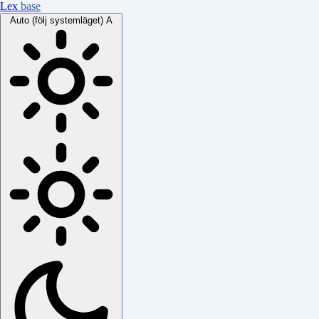
Lex
base
Auto (följ systemläget)
A