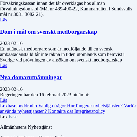
Försäkringskassan innan det får överklagas hos allmän
förvaltningsdomstol (Mål nr 489-490-22, Kammarrätten i Sundsvalls
mål nr 3081-3082-21).
Läs
Dom i mål om svenskt medborgarskap
2023-02-16
En utländsk medborgare som är medföljande till en svensk
ambassadanställd får inte räkna in tiden utomlands som hemvist i
Sverige vid prövningen av ansökan om svenskt medborgarskap
Läs
Nya domarutnämningar
2023-02-16
Regeringen har den 16 februari 2023 utnämnt:
Läs
Lexbase poddradio
Vanliga frågor
Hur fungerar nyhetstjänsten?
Varför
använda nyhetstjänsten?
Kontakta oss
Integritetspolicy
Lex
base
Allmänhetens Nyhetstjänst