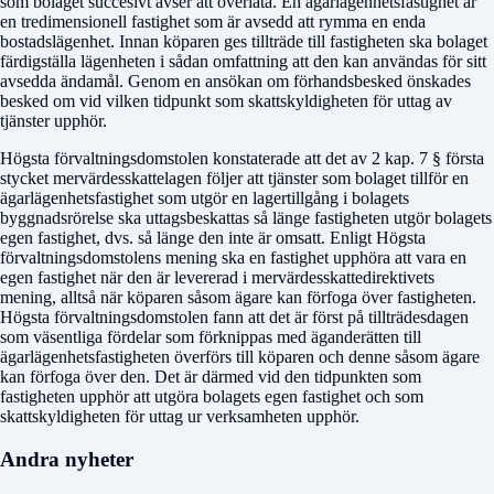
som bolaget succesivt avser att överlåta. En ägarlägenhetsfastighet är
en tredimensionell fastighet som är avsedd att rymma en enda
bostadslägenhet. Innan köparen ges tillträde till fastigheten ska bolaget
färdigställa lägenheten i sådan omfattning att den kan användas för sitt
avsedda ändamål. Genom en ansökan om förhandsbesked önskades
besked om vid vilken tidpunkt som skattskyldigheten för uttag av
tjänster upphör.
Högsta förvaltningsdomstolen konstaterade att det av 2 kap. 7 § första
stycket mervärdesskattelagen följer att tjänster som bolaget tillför en
ägarlägenhetsfastighet som utgör en lagertillgång i bolagets
byggnadsrörelse ska uttagsbeskattas så länge fastigheten utgör bolagets
egen fastighet, dvs. så länge den inte är omsatt. Enligt Högsta
förvaltningsdomstolens mening ska en fastighet upphöra att vara en
egen fastighet när den är levererad i mervärdesskattedirektivets
mening, alltså när köparen såsom ägare kan förfoga över fastigheten.
Högsta förvaltningsdomstolen fann att det är först på tillträdesdagen
som väsentliga fördelar som förknippas med äganderätten till
ägarlägenhetsfastigheten överförs till köparen och denne såsom ägare
kan förfoga över den. Det är därmed vid den tidpunkten som
fastigheten upphör att utgöra bolagets egen fastighet och som
skattskyldigheten för uttag ur verksamheten upphör.
Andra nyheter