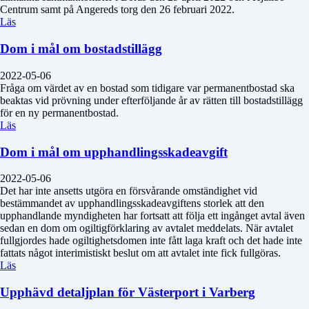
Centrum samt på Angereds torg den 26 februari 2022.
Läs
Dom i mål om bostadstillägg
2022-05-06
Fråga om värdet av en bostad som tidigare var permanentbostad ska
beaktas vid prövning under efterföljande år av rätten till bostadstillägg
för en ny permanentbostad.
Läs
Dom i mål om upphandlingsskadeavgift
2022-05-06
Det har inte ansetts utgöra en försvårande omständighet vid
bestämmandet av upphandlingsskadeavgiftens storlek att den
upphandlande myndigheten har fortsatt att följa ett ingånget avtal även
sedan en dom om ogiltigförklaring av avtalet meddelats. När avtalet
fullgjordes hade ogiltighetsdomen inte fått laga kraft och det hade inte
fattats något interimistiskt beslut om att avtalet inte fick fullgöras.
Läs
Upphävd detaljplan för Västerport i Varberg