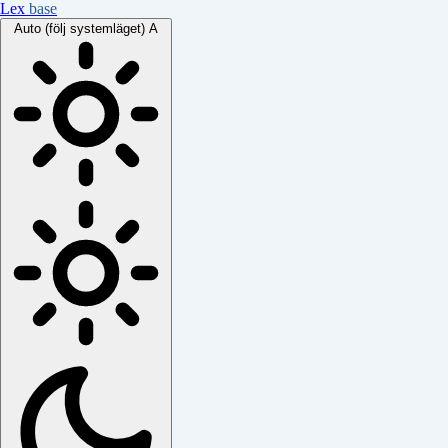
Lex
base
Auto (följ systemläget)
A