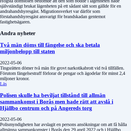
Högsta domstolen bedömde att den som bodde i lägenheten hade
självständigt brukat lägenheten på ett sådant sätt som gällde för en
andrahandshyresgäst. Migrationsverket var därför som
förstahandshyresgäst ansvarigt för brandskadan gentemot
fastighetsägaren.
Andra nyheter
Två män döms till fängelse och ska betala
miljonbelopp till staten
2022-05-06
Tingsrätten dömer två män för grovt narkotikabrott vid två tillfällen.
Förutom fängelsestraff förlorar de pengar och ägodelar för minst 2,4
miljoner kronor.
Läs
Polisen skulle ha beviljat tillstånd till allmän
sammankomst i Borås men hade rätt att avslå i
Hjällbo centrum och på Angereds torg
2022-05-06
Polismyndigheten har avslagit en persons ansökningar om att få hålla
allmänna sammankomster i Borås den 29 april 2022 och i Hjällbo