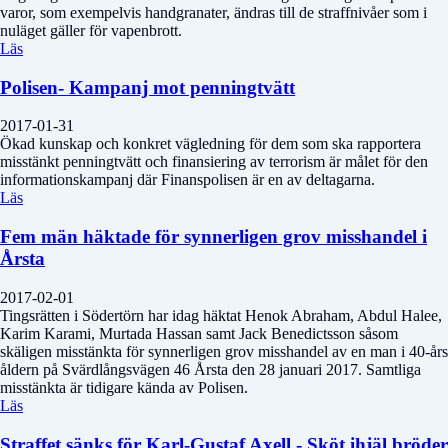
varor, som exempelvis handgranater, ändras till de straffnivåer som i
nuläget gäller för vapenbrott.
Läs
Polisen- Kampanj mot penningtvätt
2017-01-31
Ökad kunskap och konkret vägledning för dem som ska rapportera
misstänkt penningtvätt och finansiering av terrorism är målet för den
informationskampanj där Finanspolisen är en av deltagarna.
Läs
Fem män häktade för synnerligen grov misshandel i
Årsta
2017-02-01
Tingsrätten i Södertörn har idag häktat Henok Abraham, Abdul Halee,
Karim Karami, Murtada Hassan samt Jack Benedictsson såsom
skäligen misstänkta för synnerligen grov misshandel av en man i 40-års
åldern på Svärdlångsvägen 46 Årsta den 28 januari 2017. Samtliga
misstänkta är tidigare kända av Polisen.
Läs
Straffet sänks för Karl-Gustaf Axell - Sköt ihjäl bröder