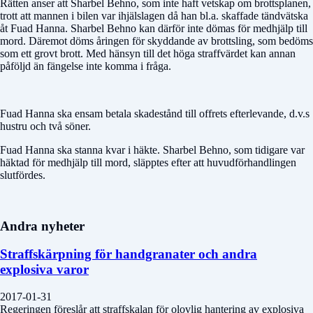
Rätten anser att Sharbel Behno, som inte haft vetskap om brottsplanen,
trott att mannen i bilen var ihjälslagen då han bl.a. skaffade tändvätska
åt Fuad Hanna. Sharbel Behno kan därför inte dömas för medhjälp till
mord. Däremot döms åringen för skyddande av brottsling, som bedöms
som ett grovt brott. Med hänsyn till det höga straffvärdet kan annan
påföljd än fängelse inte komma i fråga.
Fuad Hanna ska ensam betala skadestånd till offrets efterlevande, d.v.s
hustru och två söner.
Fuad Hanna ska stanna kvar i häkte. Sharbel Behno, som tidigare var
häktad för medhjälp till mord, släpptes efter att huvudförhandlingen
slutfördes.
Andra nyheter
Straffskärpning för handgranater och andra
explosiva varor
2017-01-31
Regeringen föreslår att straffskalan för olovlig hantering av explosiva