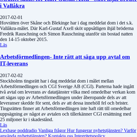
i Vallåkra
2017-02-01
Hovrätten över Skåne och Blekinge har i dag meddelat dom i det s.k.
Vallåkra-målet. Där Karl-Gustaf Axell sköt uppsåtligen ihjäl bröderna
Fredrik Rauschning och Simon Rauschning utanför sin bostad natten
den 14-15 oktober 2015.
Läs
Arbetsförmedlingen- Inte rätt att säga upp avtal om
IT-leverans
2017-02-02
Stockholms tingsrätt har i dag meddelat dom i målet mellan
Arbetsförmedlingen och CGI Sverige AB (CGI). Parterna hade ingått
två avtal om leverans av datatjänster vilka med omedelbar verkan kom
att sägas upp av Arbetsförmedlingen under åberopande dels av att
leveranser skedde för sent, dels av att dessa innehöll fel och brister.
Tingsrätten finner att Arbetsförmedlingen inte haft rätt till omedelbar
uppsägning av något av avtalen och tillerkänner CGI ersättning med
25 miljoner kr i skadestånd.
Läs
Lexbase poddradio
Vanliga frågor
Hur fungerar nyhetstjänsten?
Varför
använda nyhetstjänsten?
Kontakta oss
Integritetspolicy