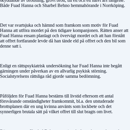
skyddande av brottsling, grovt brott, till ett och ett halvt års fängelse.
Både Fuad Hanna och Sharbel Behno hemmahörande i Norrköping.
Det var svartsjuka och hämnd som framkom som motiv för Fuad
Hanna att utföra mordet på den tidigare kompanjonen. Rätten anser att
Fuad Hanna ensam planlagt och övervägt mordet och att han förstått
att offret fortfarande levde då han tände eld på offret och den bil som
denne satt i.
Enligt en rättspsykiatrisk undersökning har Fuad Hanna inte begått
gärningen under påverkan av en allvarlig psykisk störning.
Socialstyrelsens rättsliga råd gjorde samma bedömning.
Påföljden för Fuad Hanna bestäms till livstid eftersom ett antal
försvårande omständigheter framkommit, bl.a. den utstuderade
brottsplanen där en ung kvinna använts som lockbete och det
synnerligen brutala sätt på vilket offret till slut bragts om livet.