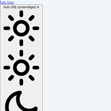
Lex
base
Auto (följ systemläget)
A