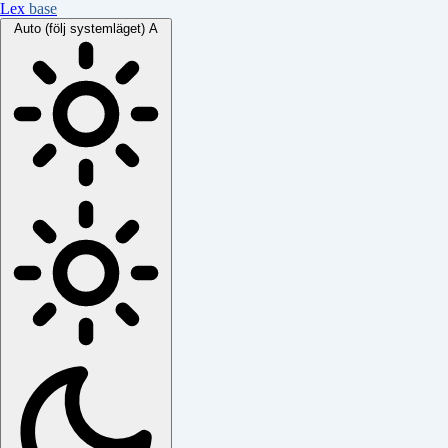
Lex
base
Auto (följ systemläget)
A