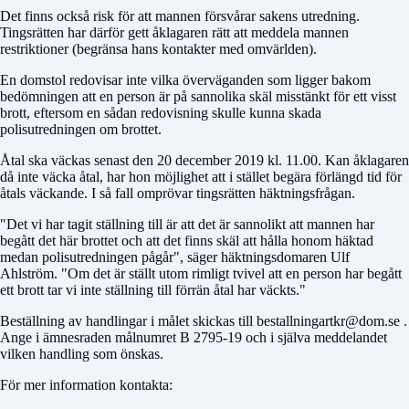
Det finns också risk för att mannen försvårar sakens utredning.
Tingsrätten har därför gett åklagaren rätt att meddela mannen
restriktioner (begränsa hans kontakter med omvärlden).
En domstol redovisar inte vilka överväganden som ligger bakom
bedömningen att en person är på sannolika skäl misstänkt för ett visst
brott, eftersom en sådan redovisning skulle kunna skada
polisutredningen om brottet.
Åtal ska väckas senast den 20 december 2019 kl. 11.00. Kan åklagaren
då inte väcka åtal, har hon möjlighet att i stället begära förlängd tid för
åtals väckande. I så fall omprövar tingsrätten häktningsfrågan.
"Det vi har tagit ställning till är att det är sannolikt att mannen har
begått det här brottet och att det finns skäl att hålla honom häktad
medan polisutredningen pågår", säger häktningsdomaren Ulf
Ahlström. "Om det är ställt utom rimligt tvivel att en person har begått
ett brott tar vi inte ställning till förrän åtal har väckts."
Beställning av handlingar i målet skickas till bestallningartkr@dom.se .
Ange i ämnesraden målnumret B 2795-19 och i själva meddelandet
vilken handling som önskas.
För mer information kontakta: