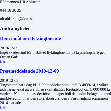
Rådmannen Ulf Ahlström
044-18 36 35
ulf.ahlstrom@dom.se
Andra nyheter
Dom i mål om flyktingboende
2019-12-09
Inget skadestånd för uteblivet flyktingboende på kryssningsfartyget
Ocean Gala
Läs
Pressmeddelande 2019-12-09
2019-12-09
Tingsrätten har i dag kl 11:00 meddelat dom i mål B 4839-14, i vilket
åklagaren yrkat att två bolag skall åläggas företagsbot om 5 000 000 kr
vardera. På uppdrag av det första bolaget höll det andra bolaget på med
markberedning när den stora skogsbranden i Västmanland sommaren
2014 startade.
Läs