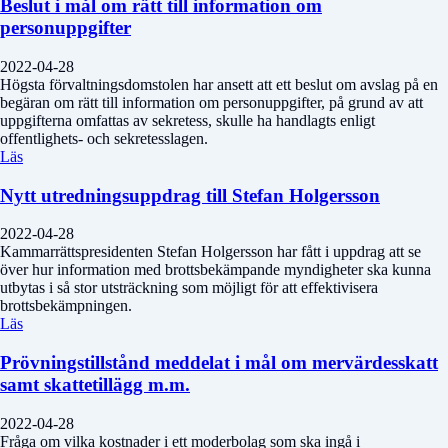
Beslut i mål om rätt till information om
personuppgifter
2022-04-28
Högsta förvaltningsdomstolen har ansett att ett beslut om avslag på en
begäran om rätt till information om personuppgifter, på grund av att
uppgifterna omfattas av sekretess, skulle ha handlagts enligt
offentlighets- och sekretesslagen.
Läs
Nytt utredningsuppdrag till Stefan Holgersson
2022-04-28
Kammarrättspresidenten Stefan Holgersson har fått i uppdrag att se
över hur information med brottsbekämpande myndigheter ska kunna
utbytas i så stor utsträckning som möjligt för att effektivisera
brottsbekämpningen.
Läs
Prövningstillstånd meddelat i mål om mervärdesskatt
samt skattetillägg m.m.
2022-04-28
Fråga om vilka kostnader i ett moderbolag som ska ingå i