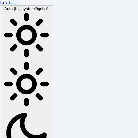
Lex
base
Auto (följ systemläget)
A