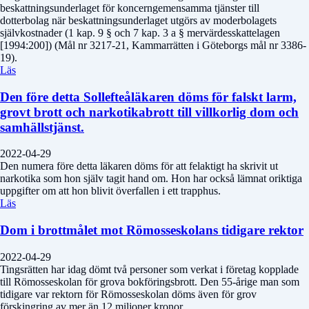
beskattningsunderlaget för koncerngemensamma tjänster till
dotterbolag när beskattningsunderlaget utgörs av moderbolagets
självkostnader (1 kap. 9 § och 7 kap. 3 a § mervärdesskattelagen
[1994:200]) (Mål nr 3217-21, Kammarrätten i Göteborgs mål nr 3386-
19).
Läs
Den före detta Sollefteåläkaren döms för falskt larm,
grovt brott och narkotikabrott till villkorlig dom och
samhällstjänst.
2022-04-29
Den numera före detta läkaren döms för att felaktigt ha skrivit ut
narkotika som hon själv tagit hand om. Hon har också lämnat oriktiga
uppgifter om att hon blivit överfallen i ett trapphus.
Läs
Dom i brottmålet mot Römosseskolans tidigare rektor
2022-04-29
Tingsrätten har idag dömt två personer som verkat i företag kopplade
till Römosseskolan för grova bokföringsbrott. Den 55-årige man som
tidigare var rektorn för Römosseskolan döms även för grov
förskingring av mer än 12 miljoner kronor.