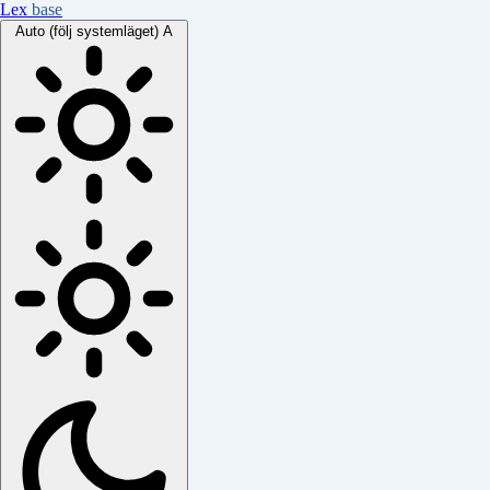
Lex
base
Auto (följ systemläget)
A