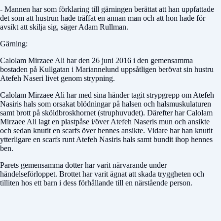
- Mannen har som förklaring till gärningen berättat att han uppfattade
det som att hustrun hade träffat en annan man och att hon hade för
avsikt att skilja sig, säger Adam Rullman.
Gärning:
Calolam Mirzaee Ali har den 26 juni 2016 i den gemensamma
bostaden på Kullgatan i Mariannelund uppsåtligen berövat sin hustru
Atefeh Naseri livet genom strypning.
Calolam Mirzaee Ali har med sina händer tagit strypgrepp om Atefeh
Nasiris hals som orsakat blödningar på halsen och halsmuskulaturen
samt brott på sköldbroskhornet (struphuvudet). Därefter har Calolam
Mirzaee Ali lagt en plastpåse i/över Atefeh Naseris mun och ansikte
och sedan knutit en scarfs över hennes ansikte. Vidare har han knutit
ytterligare en scarfs runt Atefeh Nasiris hals samt bundit ihop hennes
ben.
Parets gemensamma dotter har varit närvarande under
händelseförloppet. Brottet har varit ägnat att skada tryggheten och
tilliten hos ett barn i dess förhållande till en närstående person.