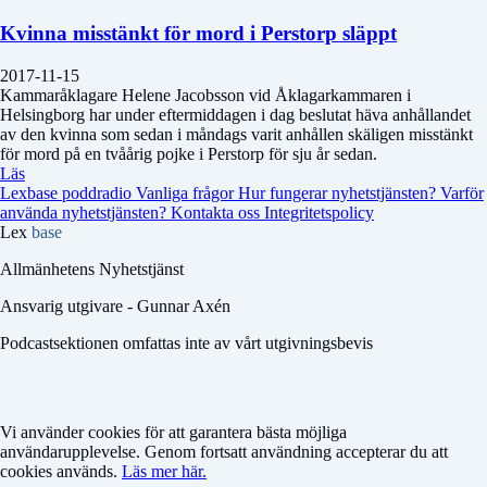
Kvinna misstänkt för mord i Perstorp släppt
2017-11-15
Kammaråklagare Helene Jacobsson vid Åklagarkammaren i
Helsingborg har under eftermiddagen i dag beslutat häva anhållandet
av den kvinna som sedan i måndags varit anhållen skäligen misstänkt
för mord på en tvåårig pojke i Perstorp för sju år sedan.
Läs
Lexbase poddradio
Vanliga frågor
Hur fungerar nyhetstjänsten?
Varför
använda nyhetstjänsten?
Kontakta oss
Integritetspolicy
Lex
base
Allmänhetens Nyhetstjänst
Ansvarig utgivare - Gunnar Axén
Podcastsektionen omfattas inte av vårt utgivningsbevis
Vi använder cookies för att garantera bästa möjliga
användarupplevelse. Genom fortsatt användning accepterar du att
cookies används.
Läs mer här.