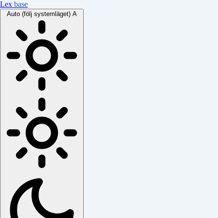
Lex
base
Auto (följ systemläget)
A