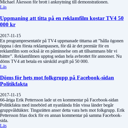
Michael Åkesson för brott i anknytning till demonstrationen.
Läs
Uppmaning att titta på en reklamfilm kostar TV4 50
000 kr
2017-11-15
En programpresentatör på TV4 uppmanade tittarna att ”hålla ögonen
öppna i den första reklampausen, för då är det premiär för en
reklamfilm som också är en påminnelse om att tillsammans blir vi
bättre”. Reklamfilmen upptog sedan hela avbrottet för annonser. Nu
döms TV4 att betala en särskild avgift på 50 000.
Läs
Döms för hets mot folkgrupp på Facebook-sidan
Politikfakta
2017-11-15
66-åriga Erik Pettersson lade ut en kommentar på Facebook-sidan
Politikfakta med innebörd att nyanlända från vissa länder begår
gruppvåldtäkter. Tingsrätten anser detta vara hets mot folkgrupp. Erik
Pettersson frias dock för en annan kommentar på samma Facebook-
sida.
Läs