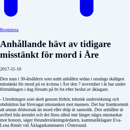
Registrera
Anhållande hävt av tidigare
misstänkt för mord i Åre
2017-11-10
Den man i 30-årsåldern som suttit anhållen sedan i onsdags skäligen
misstänkt för mord på en kvinna i Åre den 7 november i år har under
förmiddagen i dag försatts på fri fot efter beslut av åklagare.
- Utredningen som skett genom förhör, teknisk undersökning och
obduktion har försvagat misstanken mot mannen. Det har framkommit
att annan dödsorsak än mord eller dråp är sannolik. Den anhållne är
avförd från ärendet och det finns alltså inte längre några misstankar
mot honom, säger förundersökningsledaren, kammaråklagare Eva-
Lena Rimér vid Åklagarkammaren i Östersund.