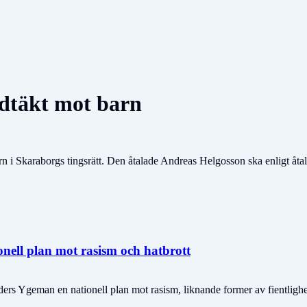
ldtäkt mot barn
arn i Skaraborgs tingsrätt. Den åtalade Andreas Helgosson ska enligt åta
ell plan mot rasism och hatbrott
rs Ygeman en nationell plan mot rasism, liknande former av fientlighet