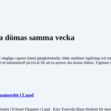
a dömas samma vecka
e olagliga vapnen bland gängkriminella, både snabbare lagföring och tu
ett minimistraff på två år för att en person ska kunna häktas. Ygeman n
shusmordet i Lund
 hustru i P-huset Färgaren i Lund . Kiro Tosevski döms förutom för mor