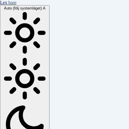
Lex
base
Auto (följ systemläget)
A