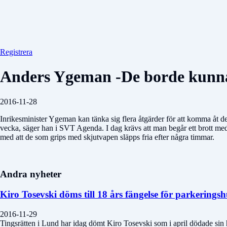
Registrera
Anders Ygeman -De borde kunn
2016-11-28
Inrikesminister Ygeman kan tänka sig flera åtgärder för att komma åt d
vecka, säger han i SVT Agenda. I dag krävs att man begår ett brott med 
med att de som grips med skjutvapen släpps fria efter några timmar.
Andra nyheter
Kiro Tosevski döms till 18 års fängelse för parkering
2016-11-29
Tingsrätten i Lund har idag dömt Kiro Tosevski som i april dödade sin