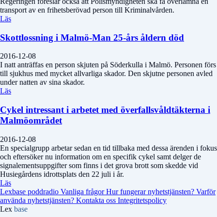
Regeringen föreslår också att Polismyndigheten ska få överlämna en
transport av en frihetsberövad person till Kriminalvården.
Läs
Skottlossning i Malmö-Man 25-års åldern död
2016-12-08
I natt anträffas en person skjuten på Söderkulla i Malmö. Personen förs
till sjukhus med mycket allvarliga skador. Den skjutne personen avled
under natten av sina skador.
Läs
Cykel intressant i arbetet med överfallsvåldtäkterna i
Malmöområdet
2016-12-08
En specialgrupp arbetar sedan en tid tillbaka med dessa ärenden i fokus
och eftersöker nu information om en specifik cykel samt delger de
signalementsuppgifter som finns i det grova brott som skedde vid
Husiegårdens idrottsplats den 22 juli i år.
Läs
Lexbase poddradio
Vanliga frågor
Hur fungerar nyhetstjänsten?
Varför
använda nyhetstjänsten?
Kontakta oss
Integritetspolicy
Lex
base