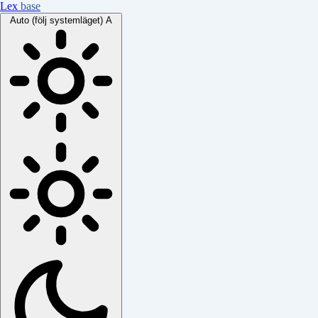
Lex
base
Auto (följ systemläget)
A