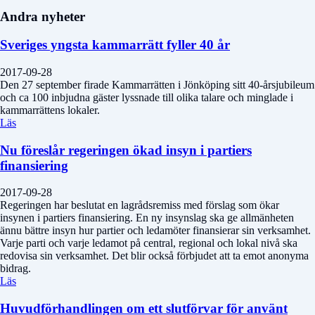
Andra nyheter
Sveriges yngsta kammarrätt fyller 40 år
2017-09-28
Den 27 september firade Kammarrätten i Jönköping sitt 40-årsjubileum
och ca 100 inbjudna gäster lyssnade till olika talare och minglade i
kammarrättens lokaler.
Läs
Nu föreslår regeringen ökad insyn i partiers
finansiering
2017-09-28
Regeringen har beslutat en lagrådsremiss med förslag som ökar
insynen i partiers finansiering. En ny insynslag ska ge allmänheten
ännu bättre insyn hur partier och ledamöter finansierar sin verksamhet.
Varje parti och varje ledamot på central, regional och lokal nivå ska
redovisa sin verksamhet. Det blir också förbjudet att ta emot anonyma
bidrag.
Läs
Huvudförhandlingen om ett slutförvar för använt