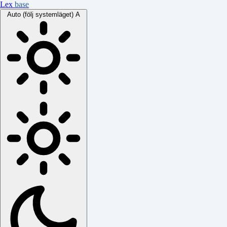
Lex
base
Auto (följ systemläget)
A