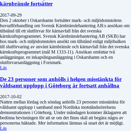
kärnbränsle fortsätter
2017-09-29
Den 2 oktober i Oskarshamn fortsätter mark- och miljödomstolens
huvudförhandling om Svensk Kärnbränslehantering AB:s ansökan om
tillstånd till ett slutförvar för kärnavfall från det svenska
kärnkraftsprogrammet. Svensk Kärnbränslehantering AB (SKB) har
hos mark- och miljödomstolen ansökt om tillstånd enligt miljöbalken
till slutförvaring av använt kärnbränsle och kärnavfall från det svenska
kärnkraftsprogrammet (mål M 1333-11). Ansökan omfattar två
anläggningar, en inkapslingsanläggning i Oskarshamn och en
slutförvarsanläggning i Forsmark.
Läs
De 23 personer som anhölls i helgen misstänkta för
våldsamt upplopp i Göteborg är fortsatt anhållna
2017-10-02
Natten mellan lördag och söndag anhölls 23 personer misstänkta för
våldsamt upplopp i samband med Nordiska motståndsrörelsens
demonstrationen i Göteborg. Under måndagen kommer åklagaren att
bedöma bevisningen för att se om det finns skäl att begära några av
personerna häktade. Mer information lämnas så snart det är möjligt.
Läs