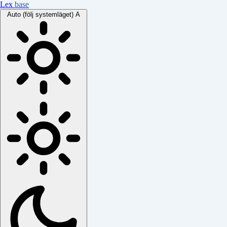
Lex
base
Auto (följ systemläget)
A