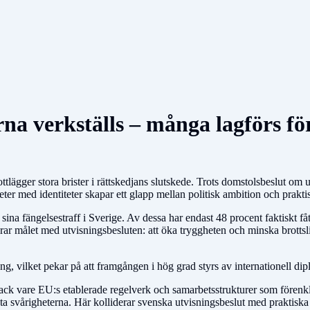
na verkställs – många lagförs fö
tlägger stora brister i rättskedjans slutskede. Trots domstolsbeslut om
heter med identiteter skapar ett glapp mellan politisk ambition och prakti
fängelsestraff i Sverige. Av dessa har endast 48 procent faktiskt fått s
nerar målet med utvisningsbesluten: att öka tryggheten och minska brottsl
, vilket pekar på att framgången i hög grad styrs av internationell dipl
ack vare EU:s etablerade regelverk och samarbetsstrukturer som förenkla
a svårigheterna. Här kolliderar svenska utvisningsbeslut med praktiska