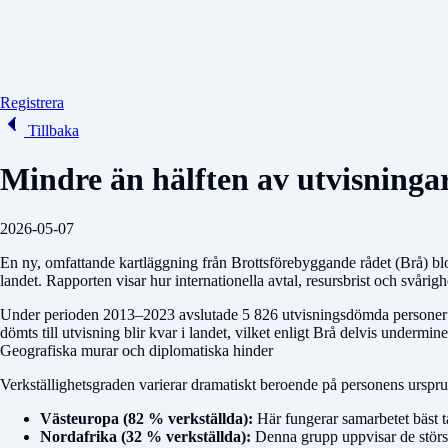
Registrera
Tillbaka
Mindre än hälften av utvisningar
2026-05-07
En ny, omfattande kartläggning från Brottsförebyggande rådet (Brå) blot
landet. Rapporten visar hur internationella avtal, resursbrist och svårig
Under perioden 2013–2023 avslutade 5 826 utvisningsdömda personer sina 
dömts till utvisning blir kvar i landet, vilket enligt Brå delvis undermi
Geografiska murar och diplomatiska hinder
Verkställighetsgraden varierar dramatiskt beroende på personens ursprung
Västeuropa (82 % verkställda):
Här fungerar samarbetet bäst t
Nordafrika (32 % verkställda):
Denna grupp uppvisar de störst