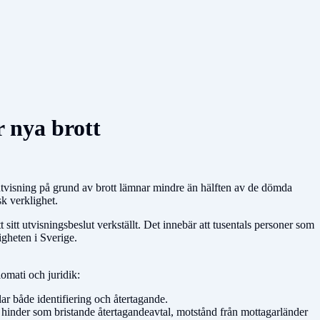
r nya brott
 utvisning på grund av brott lämnar mindre än hälften av de dömda
sk verklighet.
itt utvisningsbeslut verkställt. Det innebär att tusentals personer som
igheten i Sverige.
omati och juridik:
r både identifiering och återtagande.
 hinder som bristande återtagandeavtal, motstånd från mottagarländer