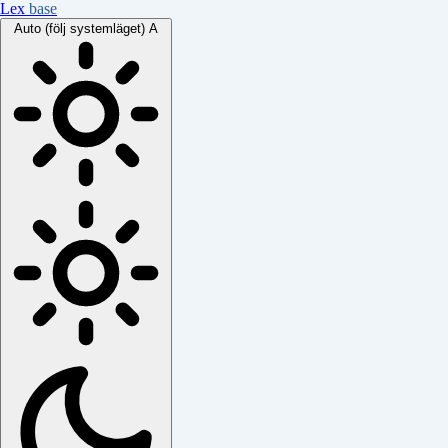
Lex
base
Auto (följ systemläget)
A