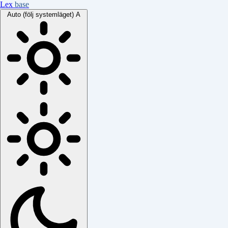
Lex
base
Auto (följ systemläget)
A