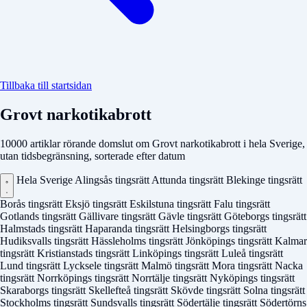
Tillbaka till startsidan
Grovt narkotikabrott
10000 artiklar rörande domslut om Grovt narkotikabrott i hela Sverige,
utan tidsbegränsning, sorterade efter datum
Hela Sverige
Alingsås tingsrätt
Attunda tingsrätt
Blekinge tingsrätt
Borås tingsrätt
Eksjö tingsrätt
Eskilstuna tingsrätt
Falu tingsrätt
Gotlands tingsrätt
Gällivare tingsrätt
Gävle tingsrätt
Göteborgs tingsrätt
Halmstads tingsrätt
Haparanda tingsrätt
Helsingborgs tingsrätt
Hudiksvalls tingsrätt
Hässleholms tingsrätt
Jönköpings tingsrätt
Kalmar
tingsrätt
Kristianstads tingsrätt
Linköpings tingsrätt
Luleå tingsrätt
Lund tingsrätt
Lycksele tingsrätt
Malmö tingsrätt
Mora tingsrätt
Nacka
tingsrätt
Norrköpings tingsrätt
Norrtälje tingsrätt
Nyköpings tingsrätt
Skaraborgs tingsrätt
Skellefteå tingsrätt
Skövde tingsrätt
Solna tingsrätt
Stockholms tingsrätt
Sundsvalls tingsrätt
Södertälje tingsrätt
Södertörns