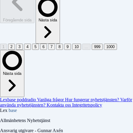
Föregående sida
Nästa sida
1
2
3
4
5
6
7
8
9
10
...
999
1000
Nästa sida
Lexbase poddradio
Vanliga frågor
Hur fungerar nyhetstjänsten?
Varför
använda nyhetstjänsten?
Kontakta oss
Integritetspolicy
Lex
base
Allmänhetens Nyhetstjänst
Ansvarig utgivare - Gunnar Axén