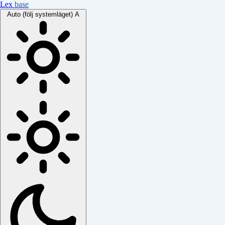
Lex
base
Auto (följ systemläget)
A