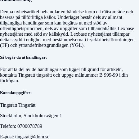
Denna nyhetsartikel behandlar en händelse inom ett rättsområde och
baseras på tillförlitliga källor. Underlaget består dels av allmänt
tillgängliga handlingar som kan begäras ut med stöd av
offentlighetsprincipen, dels av uppgifter som tillhandahållits Lexbase
nyhetstjänst med stöd av källskydd. Lexbase nyhetstjänst tillämpar
detta skydd i enlighet med bestämmelserna i tryckfrihetsförordningen
(TF) och yttrandefrihetsgrundlagen (YGL).
Så begär du ut handlingar:
För att ta del av de handlingar som ligger till grund för artikeln,
kontakta
Tingsrätt tingsrätt
och uppge målnummer
B 999-99
i din
förfrågan.
Kontaktuppgifter:
Tingsrätt Tingsrätt
Stockholm, Stockholmsvägen 1
Telefon: 0700078789
E-post: tingsratt@dom.se