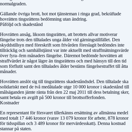
normalgraden.
Gällande övriga brott, hot mot tjänsteman i ringa grad, bekräftade
hovrätten tingsrättens bedömning utan ändring.
Påföljd och skadestånd
Hovrätten ansåg, liksom tingsrätten, att brottets allvar motiverar
fängelse trots den tilltalades unga ålder vid gärningstillfället. Den
skyddstillsyn med föreskrift som frivården föreslagit bedömdes inte
tillräcklig och samhällstjänst var inte aktuellt med straffmätningsvärde
över fyra–fem månaders fängelse. Däremot bedömde hovrätten att
straffvärdet är något lägre än tingsrättens och med hänsyn till den tid
som förflutit samt den tilltalades ålder bestäms fängelsestraffet till åtta
månader.
Hovrätten anslöt sig till tingsrättens skadeståndsdel. Den tilltalade ska
solidariskt med de två medåtalade utge 10 000 kronor i skadestånd till
målsäganden jämte ränta från den 22 maj 2011 till dess betalning sker,
samt betala en avgift på 500 kronor till brottsofferfonden.
Kostnader
En representant för försvaret tillerkänns ersättning av allmänna medel
med totalt 17 446 kronor (varav 13 079 kronor för arbete, 878 kronor
för tidsspillan och 3 489 kronor för mervärdesskatt). Denna kostnad
stannar på staten.