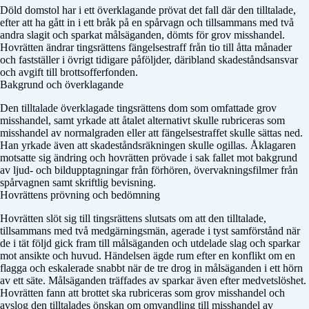
Döld domstol
har i ett överklagande prövat det fall där den tilltalade,
efter att ha gått in i ett bråk på en spårvagn och tillsammans med två
andra slagit och sparkat målsäganden, dömts för grov misshandel.
Hovrätten ändrar tingsrättens fängelsestraff från tio till åtta månader
och fastställer i övrigt tidigare påföljder, däribland skadeståndsansvar
och avgift till brottsofferfonden.
Bakgrund och överklagande
Den tilltalade överklagade tingsrättens dom som omfattade grov
misshandel, samt yrkade att åtalet alternativt skulle rubriceras som
misshandel av normalgraden eller att fängelsestraffet skulle sättas ned.
Han yrkade även att skadeståndsräkningen skulle ogillas. Åklagaren
motsatte sig ändring och hovrätten prövade i sak fallet mot bakgrund
av ljud- och bildupptagningar från förhören, övervakningsfilmer från
spårvagnen samt skriftlig bevisning.
Hovrättens prövning och bedömning
Hovrätten slöt sig till tingsrättens slutsats om att den tilltalade,
tillsammans med två medgärningsmän, agerade i tyst samförstånd när
de i tät följd gick fram till målsäganden och utdelade slag och sparkar
mot ansikte och huvud. Händelsen ägde rum efter en konflikt om en
flagga och eskalerade snabbt när de tre drog in målsäganden i ett hörn
av ett säte. Målsäganden träffades av sparkar även efter medvetslöshet.
Hovrätten fann att brottet ska rubriceras som grov misshandel och
avslog den tilltalades önskan om omvandling till misshandel av