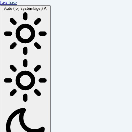
Lex
base
Auto (följ systemläget)
A