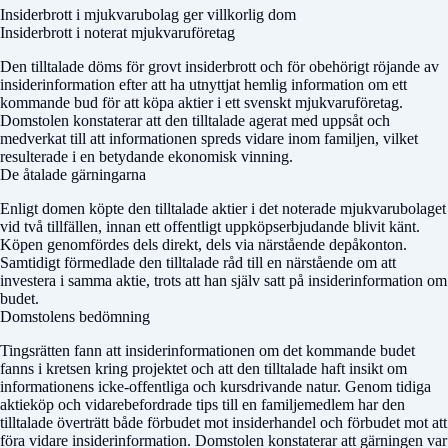
Insiderbrott i mjukvarubolag ger villkorlig dom
Insiderbrott i noterat mjukvaruföretag
Den tilltalade döms för grovt insiderbrott och för obehörigt röjande av
insiderinformation efter att ha utnyttjat hemlig information om ett
kommande bud för att köpa aktier i ett svenskt mjukvaruföretag.
Domstolen konstaterar att den tilltalade agerat med uppsåt och
medverkat till att informationen spreds vidare inom familjen, vilket
resulterade i en betydande ekonomisk vinning.
De åtalade gärningarna
Enligt domen köpte den tilltalade aktier i det noterade mjukvarubolaget
vid två tillfällen, innan ett offentligt uppköpserbjudande blivit känt.
Köpen genomfördes dels direkt, dels via närstående depåkonton.
Samtidigt förmedlade den tilltalade råd till en närstående om att
investera i samma aktie, trots att han själv satt på insiderinformation om
budet.
Domstolens bedömning
Tingsrätten fann att insiderinformationen om det kommande budet
fanns i kretsen kring projektet och att den tilltalade haft insikt om
informationens icke-offentliga och kursdrivande natur. Genom tidiga
aktieköp och vidare­befordrade tips till en familjemedlem har den
tilltalade överträtt både förbudet mot insiderhandel och förbudet mot att
föra vidare insider­information. Domstolen konstaterar att gärningen var