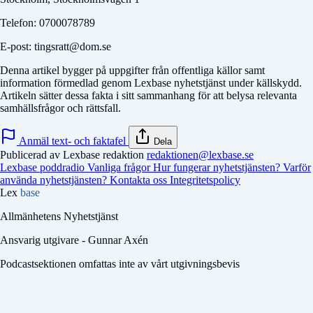
Telefon: 0700078789
E-post: tingsratt@dom.se
Denna artikel bygger på uppgifter från offentliga källor samt
information förmedlad genom Lexbase nyhetstjänst under källskydd.
Artikeln sätter dessa fakta i sitt sammanhang för att belysa relevanta
samhällsfrågor och rättsfall.
Anmäl text- och faktafel
Dela
Publicerad av Lexbase redaktion
redaktionen@lexbase.se
Lexbase poddradio
Vanliga frågor
Hur fungerar nyhetstjänsten?
Varför
använda nyhetstjänsten?
Kontakta oss
Integritetspolicy
Lex
base
Allmänhetens Nyhetstjänst
Ansvarig utgivare - Gunnar Axén
Podcastsektionen omfattas inte av vårt utgivningsbevis