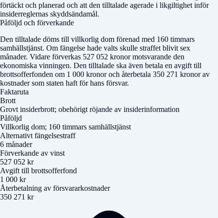
förtäckt och planerad och att den tilltalade agerade i likgiltighet inför
insiderreglernas skyddsändamål.
Påföljd och förverkande
Den tilltalade döms till villkorlig dom förenad med 160 timmars
samhällstjänst. Om fängelse hade valts skulle straffet blivit sex
månader. Vidare förverkas 527 052 kronor motsvarande den
ekonomiska vinningen. Den tilltalade ska även betala en avgift till
brottsofferfonden om 1 000 kronor och återbetala 350 271 kronor av
kostnader som staten haft för hans försvar.
Faktaruta
Brott
Grovt insiderbrott; obehörigt röjande av insiderinformation
Påföljd
Villkorlig dom; 160 timmars samhällstjänst
Alternativt fängelsestraff
6 månader
Förverkande av vinst
527 052 kr
Avgift till brottsofferfond
1 000 kr
Återbetalning av försvararkostnader
350 271 kr