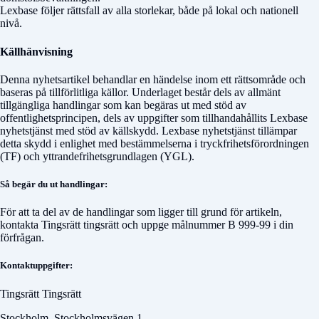
Lexbase följer rättsfall av alla storlekar, både på lokal och nationell
nivå.
Källhänvisning
Denna nyhetsartikel behandlar en händelse inom ett rättsområde och
baseras på tillförlitliga källor. Underlaget består dels av allmänt
tillgängliga handlingar som kan begäras ut med stöd av
offentlighetsprincipen, dels av uppgifter som tillhandahållits Lexbase
nyhetstjänst med stöd av källskydd. Lexbase nyhetstjänst tillämpar
detta skydd i enlighet med bestämmelserna i tryckfrihetsförordningen
(TF) och yttrandefrihetsgrundlagen (YGL).
Så begär du ut handlingar:
För att ta del av de handlingar som ligger till grund för artikeln,
kontakta
Tingsrätt tingsrätt
och uppge målnummer
B 999-99
i din
förfrågan.
Kontaktuppgifter:
Tingsrätt Tingsrätt
Stockholm, Stockholmsvägen 1