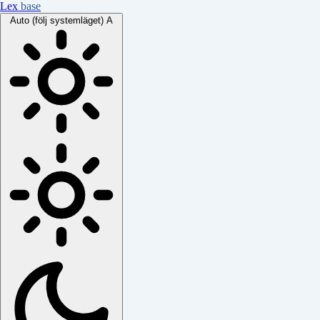
Lex
base
Auto (följ systemläget)
A