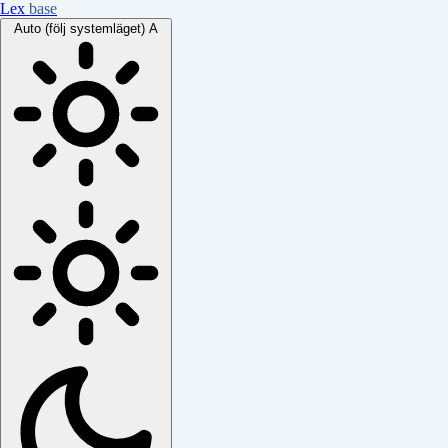
Lex
base
Auto (följ systemläget)
A