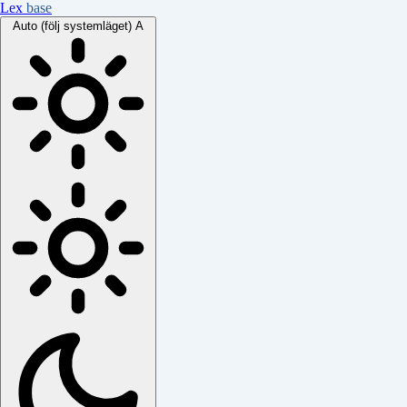
Lex
base
Auto (följ systemläget)
A