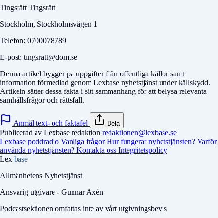
Tingsrätt Tingsrätt
Stockholm, Stockholmsvägen 1
Telefon: 0700078789
E-post: tingsratt@dom.se
Denna artikel bygger på uppgifter från offentliga källor samt
information förmedlad genom Lexbase nyhetstjänst under källskydd.
Artikeln sätter dessa fakta i sitt sammanhang för att belysa relevanta
samhällsfrågor och rättsfall.
Anmäl text- och faktafel
Dela
Publicerad av Lexbase redaktion
redaktionen@lexbase.se
Lexbase poddradio
Vanliga frågor
Hur fungerar nyhetstjänsten?
Varför
använda nyhetstjänsten?
Kontakta oss
Integritetspolicy
Lex
base
Allmänhetens Nyhetstjänst
Ansvarig utgivare - Gunnar Axén
Podcastsektionen omfattas inte av vårt utgivningsbevis