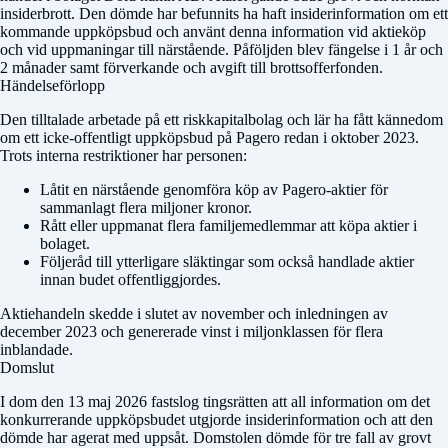
insiderbrott. Den dömde har befunnits ha haft insiderinformation om ett
kommande uppköpsbud och använt denna information vid aktieköp
och vid uppmaningar till närstående. Påföljden blev fängelse i 1 år och
2 månader samt förverkande och avgift till brottsofferfonden.
Händelseförlopp
Den tilltalade arbetade på ett riskkapitalbolag och lär ha fått kännedom
om ett icke-offentligt uppköpsbud på Pagero redan i oktober 2023.
Trots interna restriktioner har personen:
Låtit en närstående genomföra köp av Pagero-aktier för
sammanlagt flera miljoner kronor.
Rått eller uppmanat flera familjemedlemmar att köpa aktier i
bolaget.
Följeråd till ytterligare släktingar som också handlade aktier
innan budet offentliggjordes.
Aktiehandeln skedde i slutet av november och inledningen av
december 2023 och genererade vinst i miljonklassen för flera
inblandade.
Domslut
I dom den 13 maj 2026 fastslog tingsrätten att all information om det
konkurrerande uppköpsbudet utgjorde insiderinformation och att den
dömde har agerat med uppsåt. Domstolen dömde för tre fall av grovt