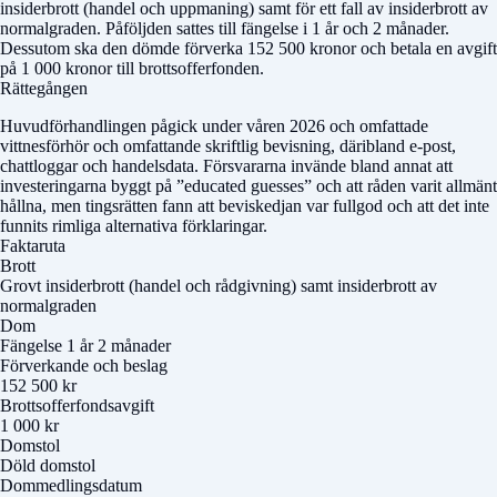
insiderbrott (handel och uppmaning) samt för ett fall av insiderbrott av
normalgraden. Påföljden sattes till fängelse i 1 år och 2 månader.
Dessutom ska den dömde förverka 152 500 kronor och betala en avgift
på 1 000 kronor till brottsofferfonden.
Rättegången
Huvudförhandlingen pågick under våren 2026 och omfattade
vittnesförhör och omfattande skriftlig bevisning, däribland e-post,
chattloggar och handelsdata. Försvararna invände bland annat att
investeringarna byggt på ”educated guesses” och att råden varit allmänt
hållna, men tingsrätten fann att beviskedjan var fullgod och att det inte
funnits rimliga alternativa förklaringar.
Faktaruta
Brott
Grovt insiderbrott (handel och rådgivning) samt insiderbrott av
normalgraden
Dom
Fängelse 1 år 2 månader
Förverkande och beslag
152 500 kr
Brottsofferfondsavgift
1 000 kr
Domstol
Döld domstol
Dommedlingsdatum