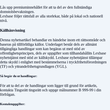
Lås upp premiuminnehållet för att ta del av den fullständiga
domstolsbevakningen.
Lexbase följer rättsfall av alla storlekar, både på lokal och nationell
nivå.
Källhänvisning
Denna nyhetsartikel behandlar en händelse inom ett rättsområde och
baseras på tillförlitliga källor. Underlaget består dels av allmänt
tillgängliga handlingar som kan begäras ut med stöd av
offentlighetsprincipen, dels av uppgifter som tillhandahållits Lexbase
nyhetstjänst med stöd av källskydd. Lexbase nyhetstjänst tillämpar
detta skydd i enlighet med bestämmelserna i tryckfrihetsförordningen
(TF) och yttrandefrihetsgrundlagen (YGL).
Så begär du ut handlingar:
För att ta del av de handlingar som ligger till grund för artikeln,
kontakta
Tingsrätt tingsrätt
och uppge målnummer
B 999-99
i din
förfrågan.
Kontaktuppgifter: