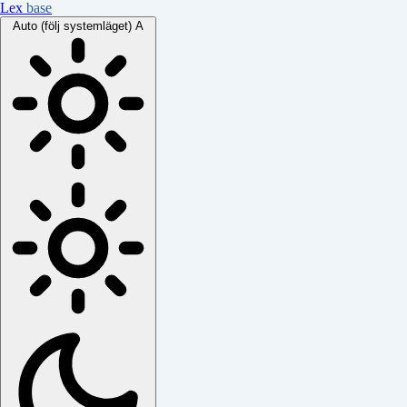
Lex
base
Auto (följ systemläget)
A