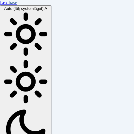
Lex
base
Auto (följ systemläget)
A