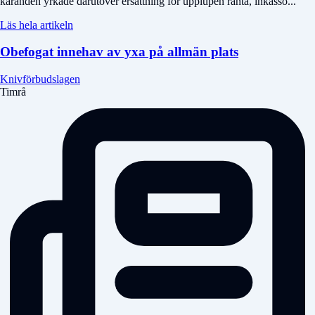
käranden yrkade därutöver ersättning för upplupen ränta, inkasso...
Läs hela artikeln
Obefogat innehav av yxa på allmän plats
Knivförbudslagen
Timrå