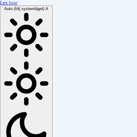
Lex
base
Auto (följ systemläget)
A