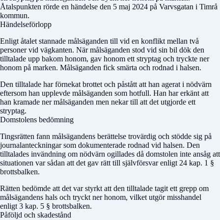
Åtalspunkten rörde en händelse den 5 maj 2024 på Varvsgatan i Timrå
kommun.
Händelseförlopp
Enligt åtalet stannade målsäganden till vid en konflikt mellan två
personer vid vägkanten. När målsäganden stod vid sin bil dök den
tilltalade upp bakom honom, gav honom ett stryptag och tryckte ner
honom på marken. Målsäganden fick smärta och rodnad i halsen.
Den tilltalade har förnekat brottet och påstått att han agerat i nödvärn
eftersom han upplevde målsäganden som hotfull. Han har erkänt att
han kramade ner målsäganden men nekar till att det utgjorde ett
stryptag.
Domstolens bedömning
Tingsrätten fann målsägandens berättelse trovärdig och stödde sig på
journalanteckningar som dokumenterade rodnad vid halsen. Den
tilltalades invändning om nödvärn ogillades då domstolen inte ansåg att
situationen var sådan att det gav rätt till självförsvar enligt 24 kap. 1 §
brottsbalken.
Rätten bedömde att det var styrkt att den tilltalade tagit ett grepp om
målsägandens hals och tryckt ner honom, vilket utgör misshandel
enligt 3 kap. 5 § brottsbalken.
Påföljd och skadestånd