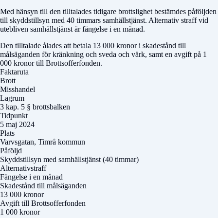
Med hänsyn till den tilltalades tidigare brottslighet bestämdes påföljden
till skyddstillsyn med 40 timmars samhällstjänst. Alternativ straff vid
utebliven samhällstjänst är fängelse i en månad.
Den tilltalade ålades att betala 13 000 kronor i skadestånd till
målsäganden för kränkning och sveda och värk, samt en avgift på 1
000 kronor till Brottsofferfonden.
Faktaruta
Brott
Misshandel
Lagrum
3 kap. 5 § brottsbalken
Tidpunkt
5 maj 2024
Plats
Varvsgatan, Timrå kommun
Påföljd
Skyddstillsyn med samhällstjänst (40 timmar)
Alternativstraff
Fängelse i en månad
Skadestånd till målsäganden
13 000 kronor
Avgift till Brottsofferfonden
1 000 kronor