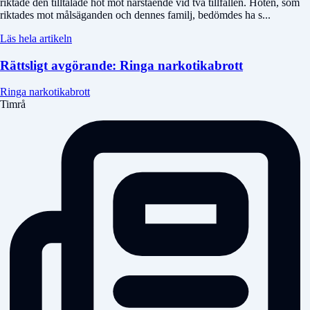
riktade den tilltalade hot mot närstående vid två tillfällen. Hoten, som
riktades mot målsäganden och dennes familj, bedömdes ha s...
Läs hela artikeln
Rättsligt avgörande: Ringa narkotikabrott
Ringa narkotikabrott
Timrå