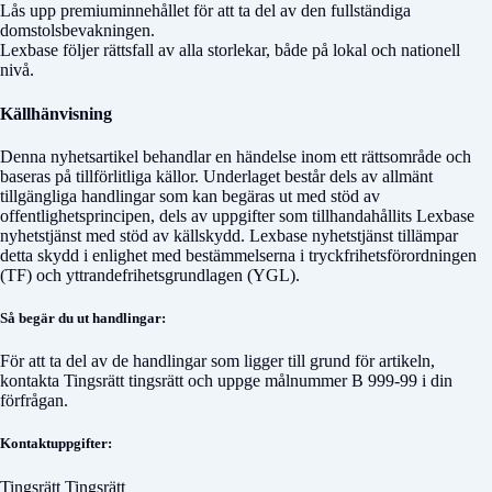
Lås upp premiuminnehållet för att ta del av den fullständiga
domstolsbevakningen.
Lexbase följer rättsfall av alla storlekar, både på lokal och nationell
nivå.
Källhänvisning
Denna nyhetsartikel behandlar en händelse inom ett rättsområde och
baseras på tillförlitliga källor. Underlaget består dels av allmänt
tillgängliga handlingar som kan begäras ut med stöd av
offentlighetsprincipen, dels av uppgifter som tillhandahållits Lexbase
nyhetstjänst med stöd av källskydd. Lexbase nyhetstjänst tillämpar
detta skydd i enlighet med bestämmelserna i tryckfrihetsförordningen
(TF) och yttrandefrihetsgrundlagen (YGL).
Så begär du ut handlingar:
För att ta del av de handlingar som ligger till grund för artikeln,
kontakta
Tingsrätt tingsrätt
och uppge målnummer
B 999-99
i din
förfrågan.
Kontaktuppgifter:
Tingsrätt Tingsrätt