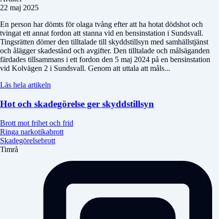
22 maj 2025
En person har dömts för olaga tvång efter att ha hotat dödshot och
tvingat ett annat fordon att stanna vid en bensinstation i Sundsvall.
Tingsrätten dömer den tilltalade till skyddstillsyn med samhällstjänst
och ålägger skadestånd och avgifter. Den tilltalade och målsäganden
färdades tillsammans i ett fordon den 5 maj 2024 på en bensinstation
vid Kolvägen 2 i Sundsvall. Genom att uttala att måls...
Läs hela artikeln
Hot och skadegörelse ger skyddstillsyn
Brott mot frihet och frid
Ringa narkotikabrott
Skadegörelsebrott
Timrå