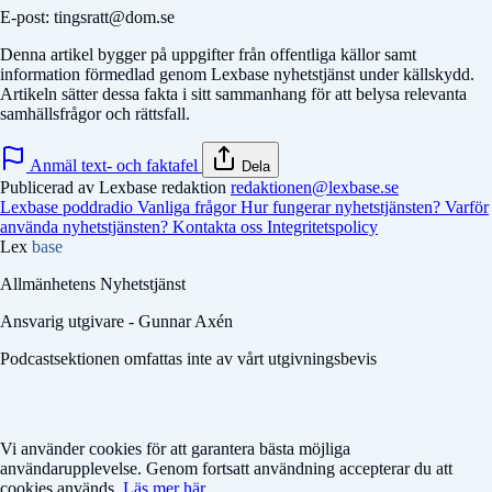
E-post: tingsratt@dom.se
Denna artikel bygger på uppgifter från offentliga källor samt
information förmedlad genom Lexbase nyhetstjänst under källskydd.
Artikeln sätter dessa fakta i sitt sammanhang för att belysa relevanta
samhällsfrågor och rättsfall.
Anmäl text- och faktafel
Dela
Publicerad av Lexbase redaktion
redaktionen@lexbase.se
Lexbase poddradio
Vanliga frågor
Hur fungerar nyhetstjänsten?
Varför
använda nyhetstjänsten?
Kontakta oss
Integritetspolicy
Lex
base
Allmänhetens Nyhetstjänst
Ansvarig utgivare - Gunnar Axén
Podcastsektionen omfattas inte av vårt utgivningsbevis
Vi använder cookies för att garantera bästa möjliga
användarupplevelse. Genom fortsatt användning accepterar du att
cookies används.
Läs mer här.