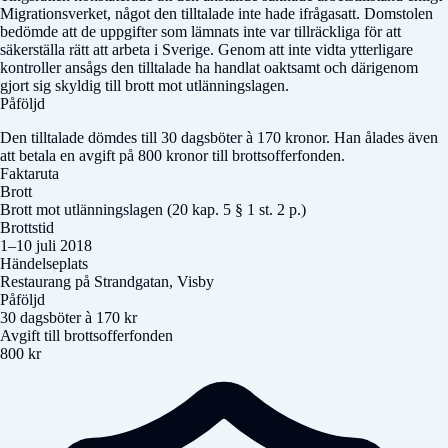
Migrationsverket, något den tilltalade inte hade ifrågasatt. Domstolen
bedömde att de uppgifter som lämnats inte var tillräckliga för att
säkerställa rätt att arbeta i Sverige. Genom att inte vidta ytterligare
kontroller ansågs den tilltalade ha handlat oaktsamt och därigenom
gjort sig skyldig till brott mot utlänningslagen.
Påföljd
Den tilltalade dömdes till 30 dagsböter à 170 kronor. Han ålades även
att betala en avgift på 800 kronor till brottsofferfonden.
Faktaruta
Brott
Brott mot utlänningslagen (20 kap. 5 § 1 st. 2 p.)
Brottstid
1–10 juli 2018
Händelseplats
Restaurang på Strandgatan, Visby
Påföljd
30 dagsböter à 170 kr
Avgift till brottsofferfonden
800 kr