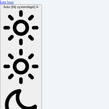
Lex
base
Auto (följ systemläget)
A