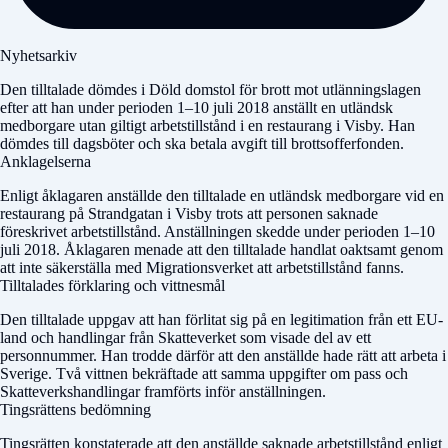
Nyhetsarkiv
Den tilltalade dömdes i
Döld domstol
för brott mot utlänningslagen
efter att han under perioden 1–10 juli 2018 anställt en utländsk
medborgare utan giltigt arbetstillstånd i en restaurang i Visby. Han
dömdes till dagsböter och ska betala avgift till brottsofferfonden.
Anklagelserna
Enligt åklagaren anställde den tilltalade en utländsk medborgare vid en
restaurang på Strandgatan i Visby trots att personen saknade
föreskrivet arbetstillstånd. Anställningen skedde under perioden 1–10
juli 2018. Åklagaren menade att den tilltalade handlat oaktsamt genom
att inte säkerställa med Migrationsverket att arbetstillstånd fanns.
Tilltalades förklaring och vittnesmål
Den tilltalade uppgav att han förlitat sig på en legitimation från ett EU-
land och handlingar från Skatteverket som visade del av ett
personnummer. Han trodde därför att den anställde hade rätt att arbeta i
Sverige. Två vittnen bekräftade att samma uppgifter om pass och
Skatteverkshandlingar framförts inför anställningen.
Tingsrättens bedömning
Tingsrätten konstaterade att den anställde saknade arbetstillstånd enligt