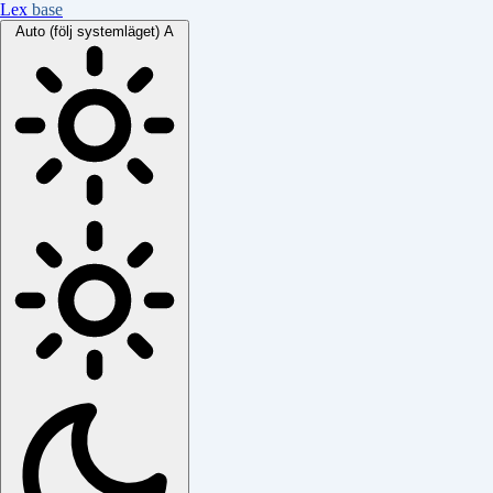
Lex
base
Auto (följ systemläget)
A