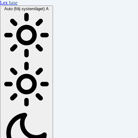
Lex
base
Auto (följ systemläget)
A