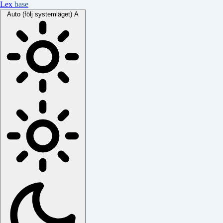
Lex
base
Auto (följ systemläget)
A