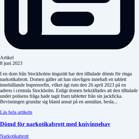
Artikel
8 juni 2023
I en dom från Stockholms tingsrätt har den tilltalade dömts för ringa
narkotikabrott. Domen gäller att han olovligen innehaft en tablett
innehållande buprenorfin, vilket ägt rum den 26 april 2023 på en
adress i centrala Stockholm. Enligt domen bekräftades att den tilltalade
under polisens fråga hade tagit fram tabletter från sin jackficka.
Bevisningen grundar sig bland annat på en anmälan, besla...
Läs hela artikeln
Dömd för narkotikabrott med knivinnehav
Narkotikabrott