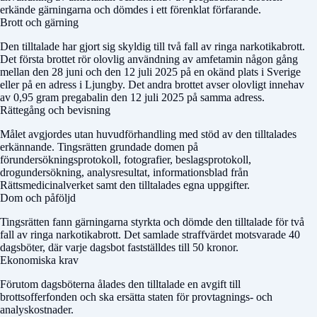
erkände gärningarna och dömdes i ett förenklat förfarande.
Brott och gärning
Den tilltalade har gjort sig skyldig till två fall av ringa narkotikabrott.
Det första brottet rör olovlig användning av amfetamin någon gång
mellan den 28 juni och den 12 juli 2025 på en okänd plats i Sverige
eller på en adress i Ljungby. Det andra brottet avser olovligt innehav
av 0,95 gram pregabalin den 12 juli 2025 på samma adress.
Rättegång och bevisning
Målet avgjordes utan huvudförhandling med stöd av den tilltalades
erkännande. Tingsrätten grundade domen på
förundersökningsprotokoll, fotografier, beslagsprotokoll,
drogundersökning, analysresultat, informationsblad från
Rättsmedicinalverket samt den tilltalades egna uppgifter.
Dom och påföljd
Tingsrätten fann gärningarna styrkta och dömde den tilltalade för två
fall av ringa narkotikabrott. Det samlade straffvärdet motsvarade 40
dagsböter, där varje dagsbot fastställdes till 50 kronor.
Ekonomiska krav
Förutom dagsböterna ålades den tilltalade en avgift till
brottsofferfonden och ska ersätta staten för provtagnings- och
analyskostnader.