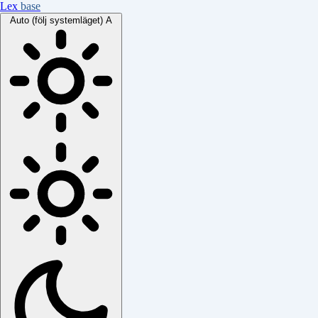
Lex
base
Auto (följ systemläget)
A