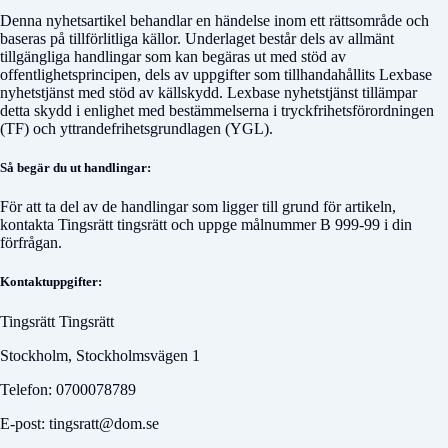
Denna nyhetsartikel behandlar en händelse inom ett rättsområde och
baseras på tillförlitliga källor. Underlaget består dels av allmänt
tillgängliga handlingar som kan begäras ut med stöd av
offentlighetsprincipen, dels av uppgifter som tillhandahållits Lexbase
nyhetstjänst med stöd av källskydd. Lexbase nyhetstjänst tillämpar
detta skydd i enlighet med bestämmelserna i tryckfrihetsförordningen
(TF) och yttrandefrihetsgrundlagen (YGL).
Så begär du ut handlingar:
För att ta del av de handlingar som ligger till grund för artikeln,
kontakta
Tingsrätt tingsrätt
och uppge målnummer
B 999-99
i din
förfrågan.
Kontaktuppgifter:
Tingsrätt Tingsrätt
Stockholm, Stockholmsvägen 1
Telefon: 0700078789
E-post: tingsratt@dom.se