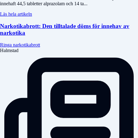
innehaft 44,5 tabletter alprazolam och 14 ta...
Läs hela artikeln
Narkotikabrott: Den tilltalade döms för innehav av
narkotika
Ringa narkotikabrott
Halmstad