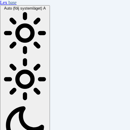
Lex
base
Auto (följ systemläget)
A