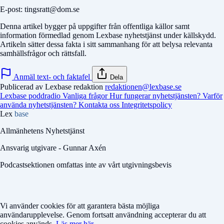
E-post: tingsratt@dom.se
Denna artikel bygger på uppgifter från offentliga källor samt
information förmedlad genom Lexbase nyhetstjänst under källskydd.
Artikeln sätter dessa fakta i sitt sammanhang för att belysa relevanta
samhällsfrågor och rättsfall.
Anmäl text- och faktafel
Dela
Publicerad av Lexbase redaktion
redaktionen@lexbase.se
Lexbase poddradio
Vanliga frågor
Hur fungerar nyhetstjänsten?
Varför
använda nyhetstjänsten?
Kontakta oss
Integritetspolicy
Lex
base
Allmänhetens Nyhetstjänst
Ansvarig utgivare - Gunnar Axén
Podcastsektionen omfattas inte av vårt utgivningsbevis
Vi använder cookies för att garantera bästa möjliga
användarupplevelse. Genom fortsatt användning accepterar du att
cookies används.
Läs mer här.