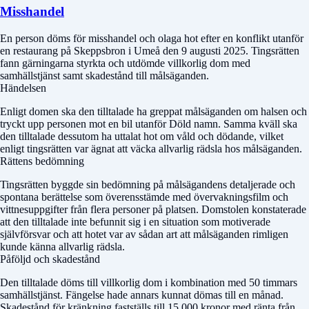
Misshandel
En person döms för misshandel och olaga hot efter en konflikt utanför
en restaurang på Skeppsbron i Umeå den 9 augusti 2025. Tingsrätten
fann gärningarna styrkta och utdömde villkorlig dom med
samhällstjänst samt skadestånd till målsäganden.
Händelsen
Enligt domen ska den tilltalade ha greppat målsäganden om halsen och
tryckt upp personen mot en bil utanför
Döld namn
. Samma kväll ska
den tilltalade dessutom ha uttalat hot om våld och dödande, vilket
enligt tingsrätten var ägnat att väcka allvarlig rädsla hos målsäganden.
Rättens bedömning
Tingsrätten byggde sin bedömning på målsägandens detaljerade och
spontana berättelse som överensstämde med övervakningsfilm och
vittnesuppgifter från flera personer på platsen. Domstolen konstaterade
att den tilltalade inte befunnit sig i en situation som motiverade
självförsvar och att hotet var av sådan art att målsäganden rimligen
kunde känna allvarlig rädsla.
Påföljd och skadestånd
Den tilltalade döms till villkorlig dom i kombination med 50 timmars
samhällstjänst. Fängelse hade annars kunnat dömas till en månad.
Skadestånd för kränkning fastställs till 15 000 kronor med ränta från