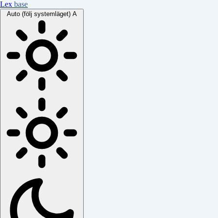
Lex
base
Auto (följ systemläget)
A