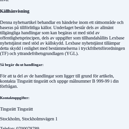
Källhänvisning
Denna nyhetsartikel behandlar en händelse inom ett rättsområde och
baseras på tillförlitliga källor. Underlaget består dels av allmänt
tillgängliga handlingar som kan begäras ut med stöd av
offentlighetsprincipen, dels av uppgifter som tillhandahållits Lexbase
nyhetstjänst med stöd av källskydd. Lexbase nyhetstjänst tillämpar
detta skydd i enlighet med bestämmelserna i tryckfrihetsförordningen
(TF) och yttrandefrihetsgrundlagen (YGL).
Så begär du ut handlingar:
För att ta del av de handlingar som ligger till grund för artikeln,
kontakta
Tingsrätt tingsrätt
och uppge målnummer
B 999-99
i din
förfrågan.
Kontaktuppgifter:
Tingsrätt Tingsrätt
Stockholm, Stockholmsvägen 1
Telefon: 0700078789