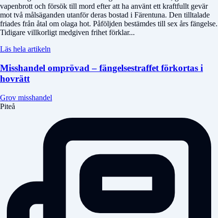
vapenbrott och försök till mord efter att ha använt ett kraftfullt gevär
mot två målsäganden utanför deras bostad i Färentuna. Den tilltalade
friades från åtal om olaga hot. Påföljden bestämdes till sex års fängelse.
Tidigare villkorligt medgiven frihet förklar...
Läs hela artikeln
Misshandel omprövad – fängelsestraffet förkortas i
hovrätt
Grov misshandel
Piteå