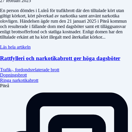
27 februari 2025
En person dömdes i Luleå för trafikbrott där den tilltalade kört utan
giltigt körkort, kört påverkad av narkotika samt använt narkotika
olovligen. Händelsen ägde rum den 21 januari 2025 i Piteå kommun
och resulterade i fällande dom med dagsböter samt ett tilläggsansvar
enligt brottsofferfond och statliga kostnader. Enligt domen har den
tilltalade erkänt att ha kört illegalt med återkallat körkor...
Läs hela artikeln
Rattfylleri och narkotikabrott ger höga dagsböter
Trafik-, fordondsrelaterade brott
Dopningsbrott
Ringa narkotikabrott
Piteå