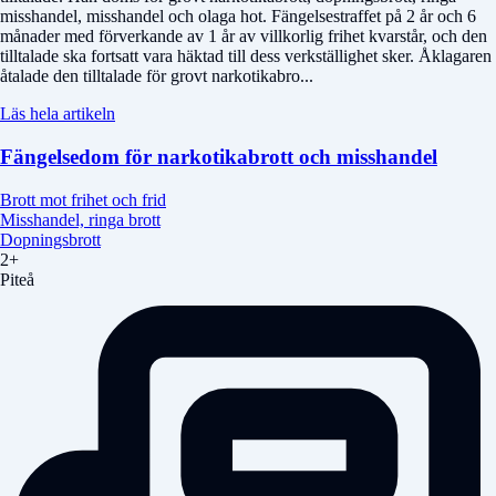
misshandel, misshandel och olaga hot. Fängelsestraffet på 2 år och 6
månader med förverkande av 1 år av villkorlig frihet kvarstår, och den
tilltalade ska fortsatt vara häktad till dess verkställighet sker. Åklagaren
åtalade den tilltalade för grovt narkotikabro...
Läs hela artikeln
Fängelsedom för narkotikabrott och misshandel
Brott mot frihet och frid
Misshandel, ringa brott
Dopningsbrott
2+
Piteå