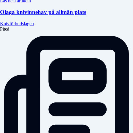
Läs hela artikeln
Olaga knivinnehav på allmän plats
Knivförbudslagen
Piteå