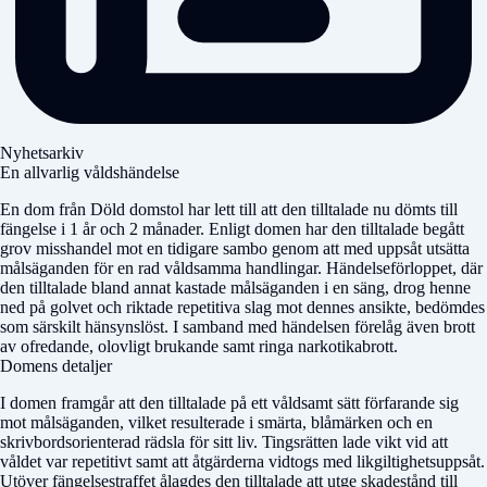
Nyhetsarkiv
En allvarlig våldshändelse
En dom från
Döld domstol
har lett till att den tilltalade nu dömts till
fängelse i 1 år och 2 månader. Enligt domen har den tilltalade begått
grov misshandel mot en tidigare sambo genom att med uppsåt utsätta
målsäganden för en rad våldsamma handlingar. Händelseförloppet, där
den tilltalade bland annat kastade målsäganden i en säng, drog henne
ned på golvet och riktade repetitiva slag mot dennes ansikte, bedömdes
som särskilt hänsynslöst. I samband med händelsen förelåg även brott
av ofredande, olovligt brukande samt ringa narkotikabrott.
Domens detaljer
I domen framgår att den tilltalade på ett våldsamt sätt förfarande sig
mot målsäganden, vilket resulterade i smärta, blåmärken och en
skrivbordsorienterad rädsla för sitt liv. Tingsrätten lade vikt vid att
våldet var repetitivt samt att åtgärderna vidtogs med likgiltighetsuppsåt.
Utöver fängelsestraffet ålagdes den tilltalade att utge skadestånd till