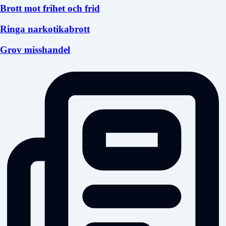
Brott mot frihet och frid
Ringa narkotikabrott
Grov misshandel