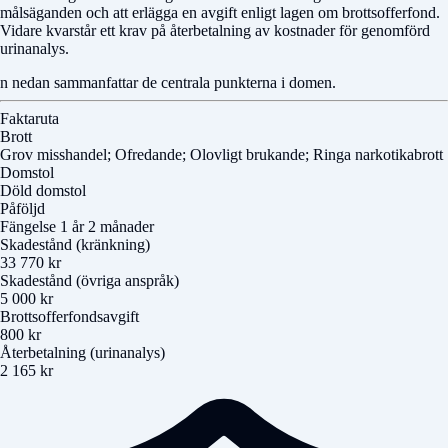
målsäganden och att erlägga en avgift enligt lagen om brottsofferfond.
Vidare kvarstår ett krav på återbetalning av kostnader för genomförd
urinanalys.
n nedan sammanfattar de centrala punkterna i domen.
Faktaruta
Brott
Grov misshandel; Ofredande; Olovligt brukande; Ringa narkotikabrott
Domstol
Döld domstol
Påföljd
Fängelse 1 år 2 månader
Skadestånd (kränkning)
33 770 kr
Skadestånd (övriga anspråk)
5 000 kr
Brottsofferfondsavgift
800 kr
Återbetalning (urinanalys)
2 165 kr