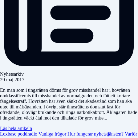
Nyhetsarkiv
29 maj 2017
En man som i tingsrätten dömts för grov misshandel har i hovrätten
omklassificerats till misshandel av normalgraden och fått ett kortare
fängelsestraff. Hovrätten har även sänkt det skadestånd som han ska
utge till målsäganden. I övrigt står tingsrättens domslut fast för
ofredande, olovligt brukande och ringa narkotikabrott. Åklagaren hade
i tingsrätten väckt åtal mot den tilltalade för grov miss...
Läs hela artikeln
Lexbase poddradio
Vanliga frågor
Hur fungerar nyhetstjänsten?
Varför