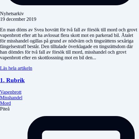
Nyhetsarkiv
19 december 2019
En man döms av Svea hovrätt för två fall av försök till mord och grovt
vapenbrott efter att ha avlossat flera skott mot en parkerad bil. Åtalet
för misshandel ogillas på grund av nödvärn och tingsrättens sexåriga
fängelsestraff består. Den tilltalade överklagade en tingsrättsdom där
han dömdes för två fall av försök till mord, misshandel och grovt
vapenbrott efter en skottlossning mot en bil den...
Läs hela artikeln
1. Rubrik
Vapenbrott
Misshandel
Mord
Piteå