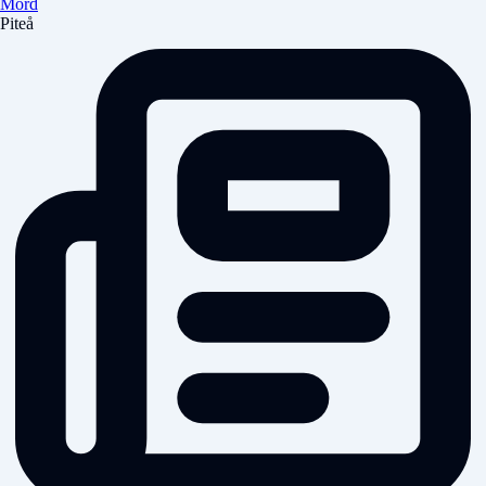
Mord
Piteå