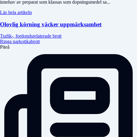
innehav av preparat som klassas som dopningsmedel sa...
Läs hela artikeln
Olovlig körning väcker uppmärksamhet
Trafik-, fordondsrelaterade brott
Ringa narkotikabrott
Piteå