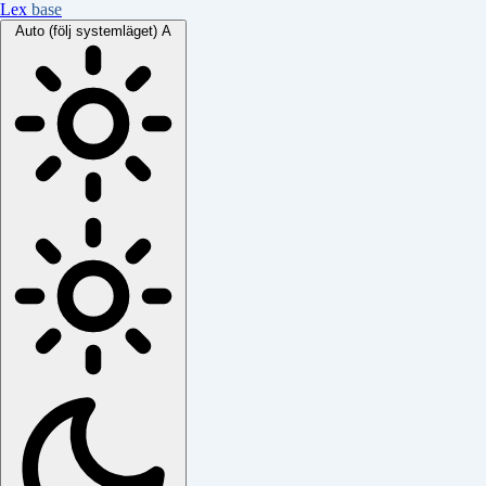
Lex
base
Auto (följ systemläget)
A