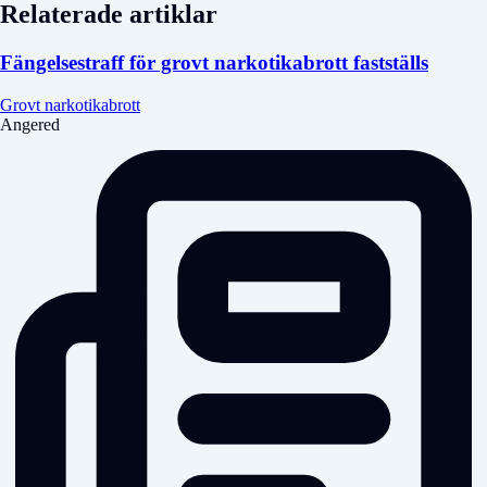
Relaterade artiklar
Fängelsestraff för grovt narkotikabrott fastställs
Grovt narkotikabrott
Angered