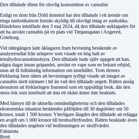
Den tilltalade döms för olovlig konsumtion av cannabis
Enligt en dom från
Döld domstol
har den tilltalade i ett ärende om
ringa narkotikabrott funnits skyldig till olovligt intag av narkotika.
Händelsen inträffade den 3 maj 2024, då den tilltalade anklagades för
att ha använt cannabis på en plats vid Timjansgatan i Angered,
Göteborg.
Vid rättegången lade åklagaren fram bevisning bestående av
analysresultat från urinprov som visade en hög halt av
tetrahydrocannabinolsyra. Den tilltalade hade själv uppgett att han,
några dagar innan gripandet, använt en vape som en bekant erbjöd,
utan att få fullständig information om innehållet. Trots dennes
förklaring fann rätten att bevisningen tydligt visade att intaget av
cannabis skett närmare i tid än vad den tilltalade angett. Rätten ansåg
dessutom att förklaringen framstod som ett uppsåtligt bruk, där den
stora risk som inneburit att inta ett okänt ämne inte beaktats.
Med hänsyn till de aktuella omständigheterna och den tilltalades
ekonomiska situation bestämdes påföljden till 30 dagsböter om 50
kronor, totalt 1 500 kronor. Ytterligare ålagdes den tilltalade att erlägga
en avgift om 1 000 kronor till brottsofferfonden. Rätten beaktade även
den tilltalades ungdom vid bedömningen av straffvärdet.
Faktaruta
Brott