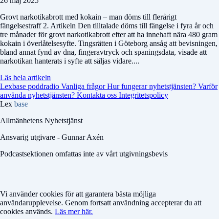
26 maj 2025
Grovt narkotikabrott med kokain – man döms till flerårigt
fängelsestraff 2. Artikeln Den tilltalade döms till fängelse i fyra år och
tre månader för grovt narkotikabrott efter att ha innehaft nära 480 gram
kokain i överlåtelsesyfte. Tingsrätten i Göteborg ansåg att bevisningen,
bland annat fynd av dna, fingeravtryck och spaningsdata, visade att
narkotikan hanterats i syfte att säljas vidare....
Läs hela artikeln
Lexbase poddradio
Vanliga frågor
Hur fungerar nyhetstjänsten?
Varför
använda nyhetstjänsten?
Kontakta oss
Integritetspolicy
Lex
base
Allmänhetens Nyhetstjänst
Ansvarig utgivare - Gunnar Axén
Podcastsektionen omfattas inte av vårt utgivningsbevis
Vi använder cookies för att garantera bästa möjliga
användarupplevelse. Genom fortsatt användning accepterar du att
cookies används.
Läs mer här.