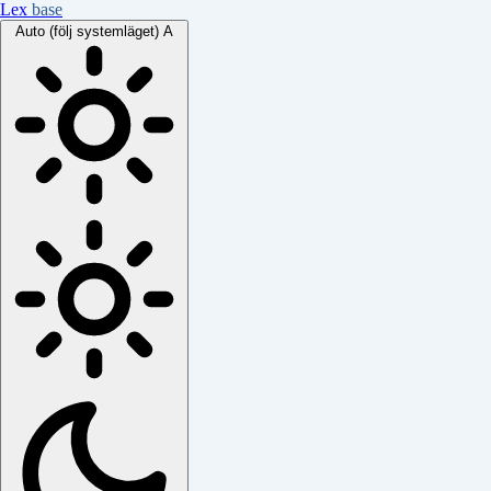
Lex
base
Auto (följ systemläget)
A