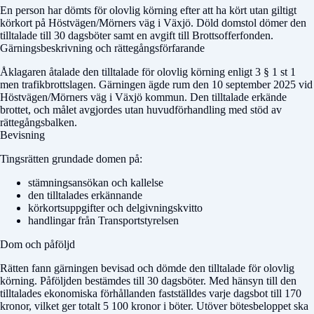
En person har dömts för olovlig körning efter att ha kört utan giltigt
körkort på Höstvägen/Mörners väg i Växjö.
Döld domstol
dömer den
tilltalade till 30 dagsböter samt en avgift till Brottsofferfonden.
Gärningsbeskrivning och rättegångsförfarande
Åklagaren åtalade den tilltalade för olovlig körning enligt 3 § 1 st 1
men trafikbrottslagen. Gärningen ägde rum den 10 september 2025 vid
Höstvägen/Mörners väg i Växjö kommun. Den tilltalade erkände
brottet, och målet avgjordes utan huvudförhandling med stöd av
rättegångsbalken.
Bevisning
Tingsrätten grundade domen på:
stämningsansökan och kallelse
den tilltalades erkännande
körkortsuppgifter och delgivningskvitto
handlingar från Transportstyrelsen
Dom och påföljd
Rätten fann gärningen bevisad och dömde den tilltalade för olovlig
körning. Påföljden bestämdes till 30 dagsböter. Med hänsyn till den
tilltalades ekonomiska förhållanden fastställdes varje dagsbot till 170
kronor, vilket ger totalt 5 100 kronor i böter. Utöver bötesbeloppet ska