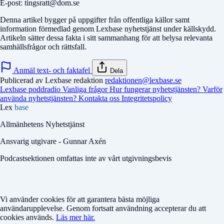
E-post: tingsratt@dom.se
Denna artikel bygger på uppgifter från offentliga källor samt
information förmedlad genom Lexbase nyhetstjänst under källskydd.
Artikeln sätter dessa fakta i sitt sammanhang för att belysa relevanta
samhällsfrågor och rättsfall.
Anmäl text- och faktafel
Dela
Publicerad av Lexbase redaktion
redaktionen@lexbase.se
Lexbase poddradio
Vanliga frågor
Hur fungerar nyhetstjänsten?
Varför
använda nyhetstjänsten?
Kontakta oss
Integritetspolicy
Lex
base
Allmänhetens Nyhetstjänst
Ansvarig utgivare - Gunnar Axén
Podcastsektionen omfattas inte av vårt utgivningsbevis
Vi använder cookies för att garantera bästa möjliga
användarupplevelse. Genom fortsatt användning accepterar du att
cookies används.
Läs mer här.