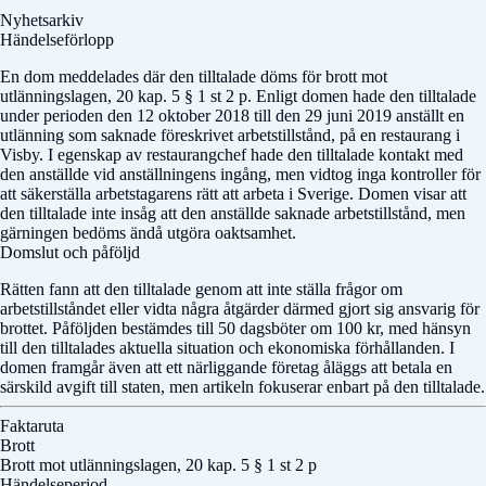
Nyhetsarkiv
Händelseförlopp
En dom meddelades där den tilltalade döms för brott mot
utlänningslagen, 20 kap. 5 § 1 st 2 p. Enligt domen hade den tilltalade
under perioden den 12 oktober 2018 till den 29 juni 2019 anställt en
utlänning som saknade föreskrivet arbetstillstånd, på en restaurang i
Visby. I egenskap av restaurangchef hade den tilltalade kontakt med
den anställde vid anställningens ingång, men vidtog inga kontroller för
att säkerställa arbetstagarens rätt att arbeta i Sverige. Domen visar att
den tilltalade inte insåg att den anställde saknade arbetstillstånd, men
gärningen bedöms ändå utgöra oaktsamhet.
Domslut och påföljd
Rätten fann att den tilltalade genom att inte ställa frågor om
arbetstillståndet eller vidta några åtgärder därmed gjort sig ansvarig för
brottet. Påföljden bestämdes till 50 dagsböter om 100 kr, med hänsyn
till den tilltalades aktuella situation och ekonomiska förhållanden. I
domen framgår även att ett närliggande företag åläggs att betala en
särskild avgift till staten, men artikeln fokuserar enbart på den tilltalade.
Faktaruta
Brott
Brott mot utlänningslagen, 20 kap. 5 § 1 st 2 p
Händelseperiod