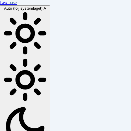
Lex
base
Auto (följ systemläget)
A