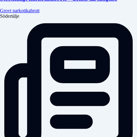
Grovt narkotikabrott
Södertälje