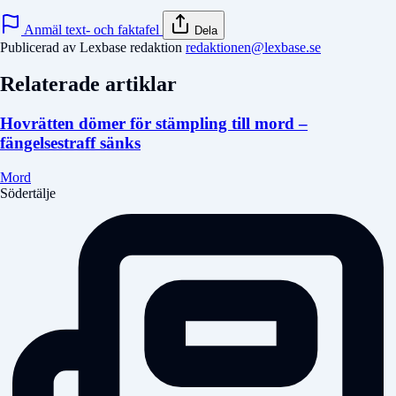
Anmäl text- och faktafel
Dela
Publicerad av Lexbase redaktion
redaktionen@lexbase.se
Relaterade artiklar
Hovrätten dömer för stämpling till mord –
fängelsestraff sänks
Mord
Södertälje