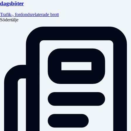
dagsböter
Trafik-, fordondsrelaterade brott
Södertälje