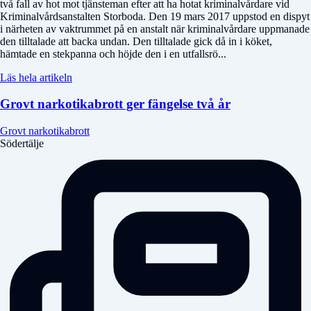
två fall av hot mot tjänsteman efter att ha hotat kriminalvårdare vid
Kriminalvårdsanstalten Storboda. Den 19 mars 2017 uppstod en dispyt
i närheten av vaktrummet på en anstalt när kriminalvårdare uppmanade
den tilltalade att backa undan. Den tilltalade gick då in i köket,
hämtade en stekpanna och höjde den i en utfallsrö...
Läs hela artikeln
Grovt narkotikabrott ger fängelse två år
Grovt narkotikabrott
Södertälje