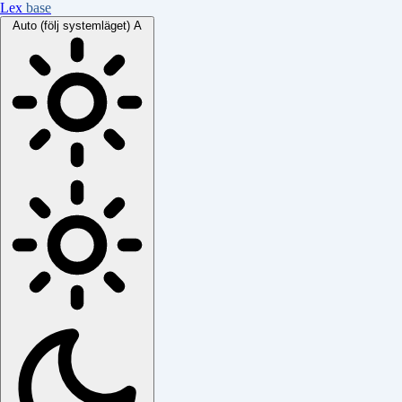
Lex
base
Auto (följ systemläget)
A