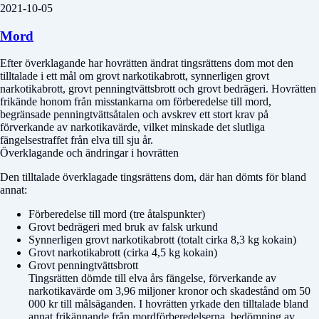
2021-10-05
Mord
Efter överklagande har hovrätten ändrat tingsrättens dom mot den
tilltalade i ett mål om grovt narkotikabrott, synnerligen grovt
narkotikabrott, grovt penningtvättsbrott och grovt bedrägeri. Hovrätten
frikände honom från misstankarna om förberedelse till mord,
begränsade penningtvättsåtalen och avskrev ett stort krav på
förverkande av narkotikavärde, vilket minskade det slutliga
fängelsestraffet från elva till sju år.
Överklagande och ändringar i hovrätten
Den tilltalade överklagade tingsrättens dom, där han dömts för bland
annat:
Förberedelse till mord (tre åtalspunkter)
Grovt bedrägeri med bruk av falsk urkund
Synnerligen grovt narkotikabrott (totalt cirka 8,3 kg kokain)
Grovt narkotikabrott (cirka 4,5 kg kokain)
Grovt penningtvättsbrott
Tingsrätten dömde till elva års fängelse, förverkande av
narkotikavärde om 3,96 miljoner kronor och skadestånd om 50
000 kr till målsäganden. I hovrätten yrkade den tilltalade bland
annat frikännande från mordförberedelserna, bedömning av