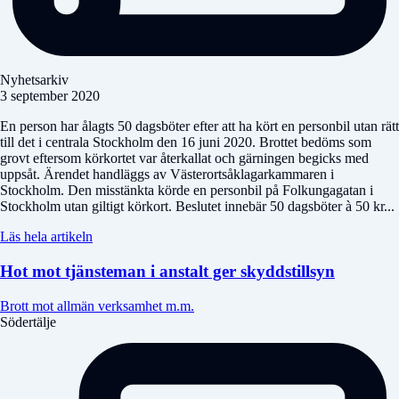
Nyhetsarkiv
3 september 2020
En person har ålagts 50 dagsböter efter att ha kört en personbil utan rätt
till det i centrala Stockholm den 16 juni 2020. Brottet bedöms som
grovt eftersom körkortet var återkallat och gärningen begicks med
uppsåt. Ärendet handläggs av Västerortsåklagarkammaren i
Stockholm. Den misstänkta körde en personbil på Folkungagatan i
Stockholm utan giltigt körkort. Beslutet innebär 50 dagsböter à 50 kr...
Läs hela artikeln
Hot mot tjänsteman i anstalt ger skyddstillsyn
Brott mot allmän verksamhet m.m.
Södertälje