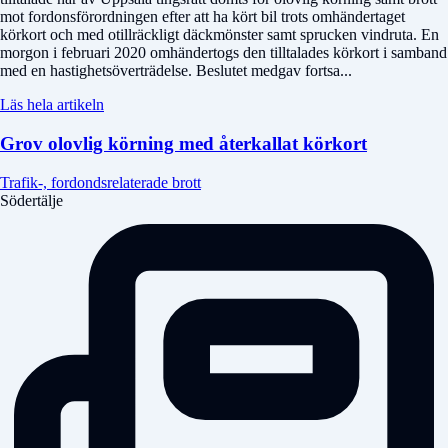
mot fordonsförordningen efter att ha kört bil trots omhändertaget
körkort och med otillräckligt däckmönster samt sprucken vindruta. En
morgon i februari 2020 omhändertogs den tilltalades körkort i samband
med en hastighetsöverträdelse. Beslutet medgav fortsa...
Läs hela artikeln
Grov olovlig körning med återkallat körkort
Trafik-, fordondsrelaterade brott
Södertälje