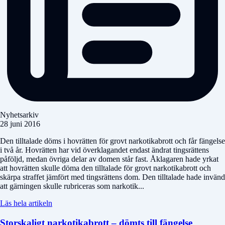
Nyhetsarkiv
28 juni 2016
Den tilltalade döms i hovrätten för grovt narkotikabrott och får fängelse
i två år. Hovrätten har vid överklagandet endast ändrat tingsrättens
påföljd, medan övriga delar av domen står fast. Åklagaren hade yrkat
att hovrätten skulle döma den tilltalade för grovt narkotikabrott och
skärpa straffet jämfört med tingsrättens dom. Den tilltalade hade invänd
att gärningen skulle rubriceras som narkotik...
Läs hela artikeln
Storskaligt narkotikabrott – dömts till fängelse