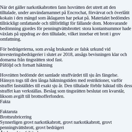
När det gäller narkotikabrotten fann hovrätten det utrett att den
tilltalade, under användarnamnet på Encrochat, förvärvat och överlåtit
kokain i den mängd som åklagaren har pekat på. Materialet bedömdes
tillräckligt omfattande och tillförlitligt för fällande dom. Motsvarande
bedömning gjordes för penningtvättsbrottet: stora kontantsummor hade
växlats på uppdrag av den tilltalade, vilket innebar ett brott i grov
omfattning.
För bedrägerierna, som avsåg brukande av falsk urkund vid
investeringsbedrägerier i slutet av 2018, ansågs bevisningen klar och
domarna från tingsrätten stod fast.
Påföljd och fortsatt häktning
Hovrätten bedömde det samlade straffvärdet till sju års fängelse.
Hänsyn togs till den långa häktningstiden med restriktioner, varför
straffet fastställdes till exakt sju år. Den tilltalade förblir häktad tills dess
straffet kan verkställas. Beslag som tingsrätten beslutat om kvarstår,
liksom avgift till brottsofferfonden.
Fakta
Faktaruta
Brottsrubricering
Synnerligen grovt narkotikabrott, grovt narkotikabrott, grovt
penningtvättsbrott, grovt bedrägeri