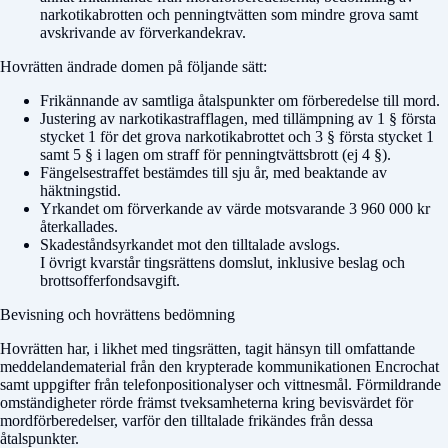
narkotikabrotten och penningtvätten som mindre grova samt
avskrivande av förverkandekrav.
Hovrätten ändrade domen på följande sätt:
Frikännande av samtliga åtalspunkter om förberedelse till mord.
Justering av narkotikastrafflagen, med tillämpning av 1 § första
stycket 1 för det grova narkotikabrottet och 3 § första stycket 1
samt 5 § i lagen om straff för penningtvättsbrott (ej 4 §).
Fängelsestraffet bestämdes till sju år, med beaktande av
häktningstid.
Yrkandet om förverkande av värde motsvarande 3 960 000 kr
återkallades.
Skadeståndsyrkandet mot den tilltalade avslogs.
I övrigt kvarstår tingsrättens domslut, inklusive beslag och
brottsofferfondsavgift.
Bevisning och hovrättens bedömning
Hovrätten har, i likhet med tingsrätten, tagit hänsyn till omfattande
meddelandematerial från den krypterade kommunikationen Encrochat
samt uppgifter från telefonpositionalyser och vittnesmål. Förmildrande
omständigheter rörde främst tveksamheterna kring bevisvärdet för
mordförberedelser, varför den tilltalade frikändes från dessa
åtalspunkter.