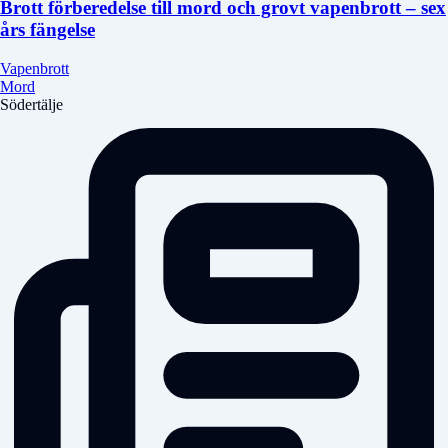
Brott förberedelse till mord och grovt vapenbrott – sex
års fängelse
Vapenbrott
Mord
Södertälje