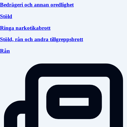
Bedrägeri och annan oredlighet
Stöld
Ringa narkotikabrott
Stöld, rån och andra tillgreppsbrott
Rån