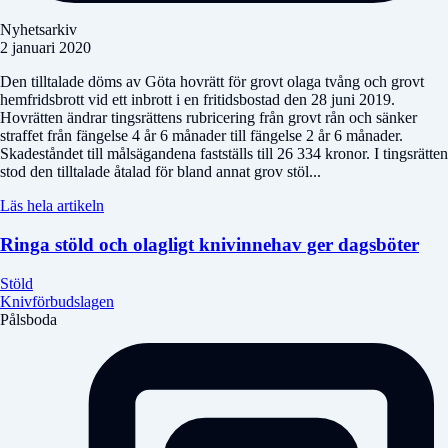
Nyhetsarkiv
2 januari 2020
Den tilltalade döms av Göta hovrätt för grovt olaga tvång och grovt
hemfridsbrott vid ett inbrott i en fritidsbostad den 28 juni 2019.
Hovrätten ändrar tingsrättens rubricering från grovt rån och sänker
straffet från fängelse 4 år 6 månader till fängelse 2 år 6 månader.
Skadeståndet till målsägandena fastställs till 26 334 kronor. I tingsrätten
stod den tilltalade åtalad för bland annat grov stöl...
Läs hela artikeln
Ringa stöld och olagligt knivinnehav ger dagsböter
Stöld
Knivförbudslagen
Pålsboda