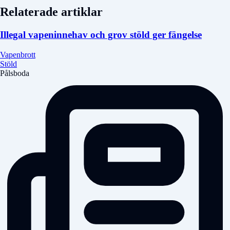
Relaterade artiklar
Illegal vapeninnehav och grov stöld ger fängelse
Vapenbrott
Stöld
Pålsboda