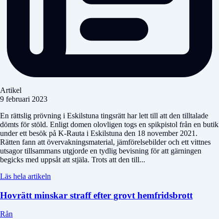
Artikel
9 februari 2023
En rättslig prövning i Eskilstuna tingsrätt har lett till att den tilltalade
dömts för stöld. Enligt domen olovligen togs en spikpistol från en butik
under ett besök på K-Rauta i Eskilstuna den 18 november 2021.
Rätten fann att övervakningsmaterial, jämförelsebilder och ett vittnes
utsagor tillsammans utgjorde en tydlig bevisning för att gärningen
begicks med uppsåt att stjäla. Trots att den till...
Läs hela artikeln
Hovrätt minskar straff efter grovt hemfridsbrott
Rån