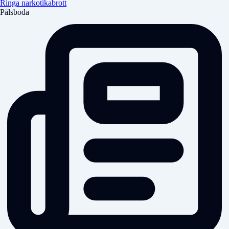
Ringa narkotikabrott
Pålsboda