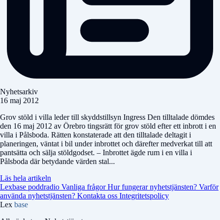
Nyhetsarkiv
16 maj 2012
Grov stöld i villa leder till skyddstillsyn Ingress Den tilltalade dömdes
den 16 maj 2012 av Örebro tingsrätt för grov stöld efter ett inbrott i en
villa i Pålsboda. Rätten konstaterade att den tilltalade deltagit i
planeringen, väntat i bil under inbrottet och därefter medverkat till att
pantsätta och sälja stöldgodset. – Inbrottet ägde rum i en villa i
Pålsboda där betydande värden stal...
Läs hela artikeln
Lexbase poddradio
Vanliga frågor
Hur fungerar nyhetstjänsten?
Varför
använda nyhetstjänsten?
Kontakta oss
Integritetspolicy
Lex
base