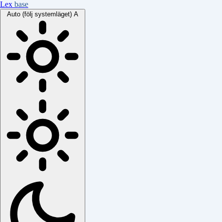
Lex
base
Auto (följ systemläget)
A