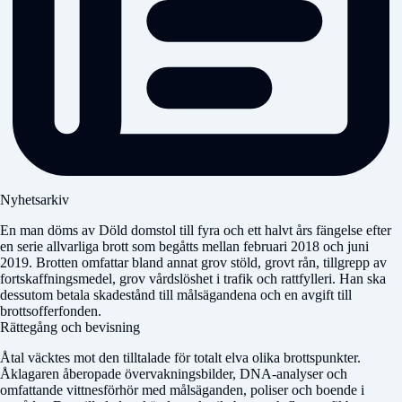
Nyhetsarkiv
En man döms av
Döld domstol
till fyra och ett halvt års fängelse efter
en serie allvarliga brott som begåtts mellan februari 2018 och juni
2019. Brotten omfattar bland annat grov stöld, grovt rån, tillgrepp av
fortskaffningsmedel, grov vårdslöshet i trafik och rattfylleri. Han ska
dessutom betala skadestånd till målsägandena och en avgift till
brottsofferfonden.
Rättegång och bevisning
Åtal väcktes mot den tilltalade för totalt elva olika brottspunkter.
Åklagaren åberopade övervakningsbilder, DNA-analyser och
omfattande vittnesförhör med målsäganden, poliser och boende i