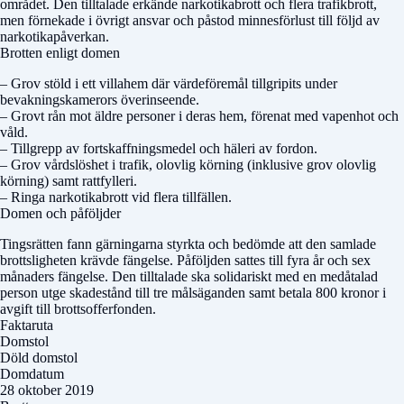
området. Den tilltalade erkände narkotikabrott och flera trafikbrott,
men förnekade i övrigt ansvar och påstod minnesförlust till följd av
narkotikapåverkan.
Brotten enligt domen
– Grov stöld i ett villahem där värdeföremål tillgripits under
bevakningskamerors överinseende.
– Grovt rån mot äldre personer i deras hem, förenat med vapenhot och
våld.
– Tillgrepp av fortskaffningsmedel och häleri av fordon.
– Grov vårdslöshet i trafik, olovlig körning (inklusive grov olovlig
körning) samt rattfylleri.
– Ringa narkotikabrott vid flera tillfällen.
Domen och påföljder
Tingsrätten fann gärningarna styrkta och bedömde att den samlade
brottsligheten krävde fängelse. Påföljden sattes till fyra år och sex
månaders fängelse. Den tilltalade ska solidariskt med en medåtalad
person utge skadestånd till tre målsäganden samt betala 800 kronor i
avgift till brottsofferfonden.
Faktaruta
Domstol
Döld domstol
Domdatum
28 oktober 2019