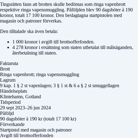
Tingsrätten fann att brotten skulle bedömas som ringa vapenbrott
respektive ringa vapensmuggling. Påföljden blev 90 dagsböter à 190
kronor, totalt 17 100 kronor. Den beslagtagna startpistolen med
magasin och patroner förverkas.
Den tilltalade ska även betala:
1 000 kronor i avgift till brottsofferfonden.
4 278 kronor i ersättning som staten utbetalat till målsäganden,
återbetalning till staten.
Faktaruta
Brott
Ringa vapenbrott; ringa vapensmuggling
Lagrum
9 kap. 1 § 2 st vapenlagen; 3 § 1 st & 6 a § 2 st smuggellagen
Händelseplats
Klintehamn, Gotland
Tidsperiod
29 sept 2023–26 jun 2024
Påföljd
90 dagsböter à 190 kr (totalt 17 100 kr)
Förverkande
Startpistol med magasin och patroner
Avgift till brottsofferfonden