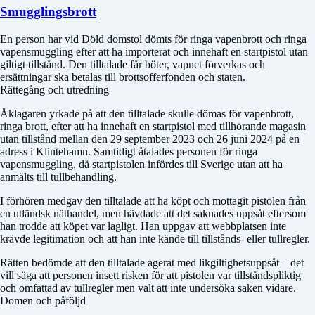
Smugglingsbrott
En person har vid
Döld domstol
dömts för ringa vapenbrott och ringa
vapensmuggling efter att ha importerat och innehaft en startpistol utan
giltigt tillstånd. Den tilltalade får böter, vapnet förverkas och
ersättningar ska betalas till brottsofferfonden och staten.
Rättegång och utredning
Åklagaren yrkade på att den tilltalade skulle dömas för vapenbrott,
ringa brott, efter att ha innehaft en startpistol med tillhörande magasin
utan tillstånd mellan den 29 september 2023 och 26 juni 2024 på en
adress i Klintehamn. Samtidigt åtalades personen för ringa
vapensmuggling, då startpistolen infördes till Sverige utan att ha
anmälts till tullbehandling.
I förhören medgav den tilltalade att ha köpt och mottagit pistolen från
en utländsk näthandel, men hävdade att det saknades uppsåt eftersom
han trodde att köpet var lagligt. Han uppgav att webbplatsen inte
krävde legitimation och att han inte kände till tillstånds- eller tullregler.
Rätten bedömde att den tilltalade agerat med likgiltighetsuppsåt – det
vill säga att personen insett risken för att pistolen var tillståndspliktig
och omfattad av tullregler men valt att inte undersöka saken vidare.
Domen och påföljd