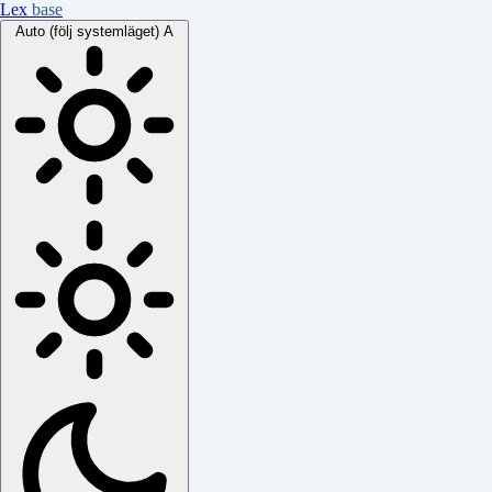
Lex
base
Auto (följ systemläget)
A