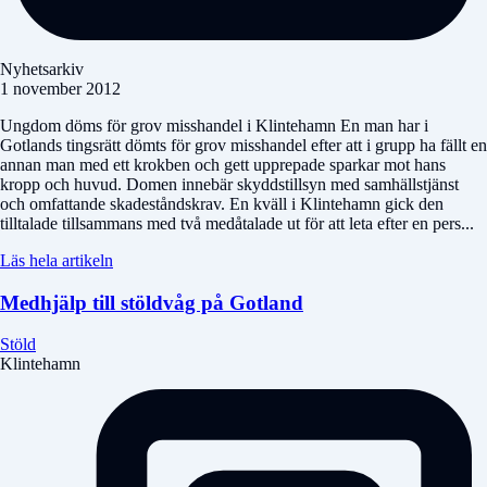
Nyhetsarkiv
1 november 2012
Ungdom döms för grov misshandel i Klintehamn En man har i
Gotlands tingsrätt dömts för grov misshandel efter att i grupp ha fällt en
annan man med ett krokben och gett upprepade sparkar mot hans
kropp och huvud. Domen innebär skyddstillsyn med samhällstjänst
och omfattande skadeståndskrav. En kväll i Klintehamn gick den
tilltalade tillsammans med två medåtalade ut för att leta efter en pers...
Läs hela artikeln
Medhjälp till stöldvåg på Gotland
Stöld
Klintehamn