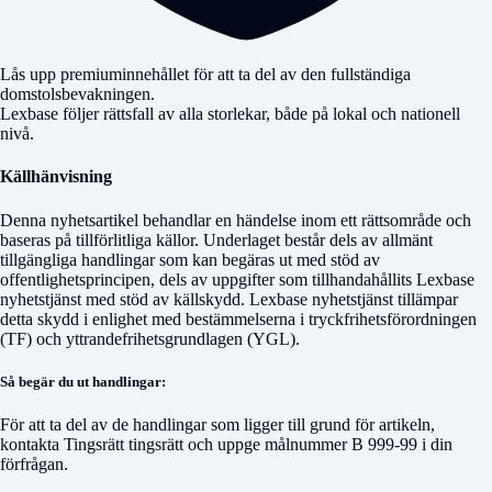
Lås upp premiuminnehållet för att ta del av den fullständiga
domstolsbevakningen.
Lexbase följer rättsfall av alla storlekar, både på lokal och nationell
nivå.
Källhänvisning
Denna nyhetsartikel behandlar en händelse inom ett rättsområde och
baseras på tillförlitliga källor. Underlaget består dels av allmänt
tillgängliga handlingar som kan begäras ut med stöd av
offentlighetsprincipen, dels av uppgifter som tillhandahållits Lexbase
nyhetstjänst med stöd av källskydd. Lexbase nyhetstjänst tillämpar
detta skydd i enlighet med bestämmelserna i tryckfrihetsförordningen
(TF) och yttrandefrihetsgrundlagen (YGL).
Så begär du ut handlingar:
För att ta del av de handlingar som ligger till grund för artikeln,
kontakta
Tingsrätt tingsrätt
och uppge målnummer
B 999-99
i din
förfrågan.