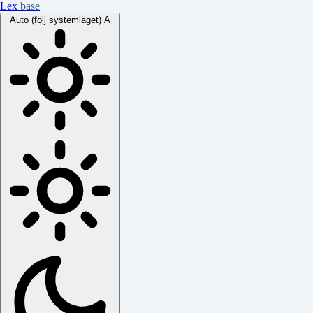
Lex
base
Auto (följ systemläget)
A