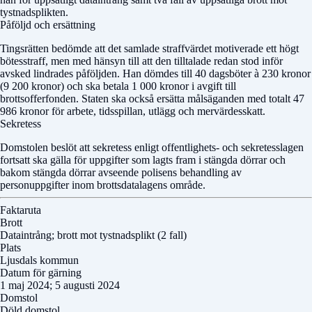
tystnadsplikten.
Påföljd och ersättning
Tingsrätten bedömde att det samlade straffvärdet motiverade ett högt
bötesstraff, men med hänsyn till att den tilltalade redan stod inför
avsked lindrades påföljden. Han dömdes till 40 dagsböter à 230 kronor
(9 200 kronor) och ska betala 1 000 kronor i avgift till
brottsofferfonden. Staten ska också ersätta målsäganden med totalt 47
986 kronor för arbete, tidsspillan, utlägg och mervärdesskatt.
Sekretess
Domstolen beslöt att sekretess enligt offentlighets- och sekretesslagen
fortsatt ska gälla för uppgifter som lagts fram i stängda dörrar och
bakom stängda dörrar avseende polisens behandling av
personuppgifter inom brottsdatalagens område.
Faktaruta
Brott
Dataintrång; brott mot tystnadsplikt (2 fall)
Plats
Ljusdals kommun
Datum för gärning
1 maj 2024; 5 augusti 2024
Domstol
Döld domstol