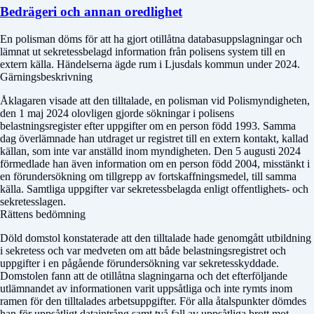
Bedrägeri och annan oredlighet
En polisman döms för att ha gjort otillåtna databasuppslagningar och
lämnat ut sekretessbelagd information från polisens system till en
extern källa. Händelserna ägde rum i Ljusdals kommun under 2024.
Gärningsbeskrivning
Åklagaren visade att den tilltalade, en polisman vid Polismyndigheten,
den 1 maj 2024 olovligen gjorde sökningar i polisens
belastningsregister efter uppgifter om en person född 1993. Samma
dag överlämnade han utdraget ur registret till en extern kontakt, kallad
källan, som inte var anställd inom myndigheten. Den 5 augusti 2024
förmedlade han även information om en person född 2004, misstänkt i
en förundersökning om tillgrepp av fortskaffningsmedel, till samma
källa. Samtliga uppgifter var sekretessbelagda enligt offentlighets- och
sekretesslagen.
Rättens bedömning
Döld domstol
konstaterade att den tilltalade hade genomgått utbildning
i sekretess och var medveten om att både belastningsregistret och
uppgifter i en pågående förundersökning var sekretesskyddade.
Domstolen fann att de otillåtna slagningarna och det efterföljande
utlämnandet av informationen varit uppsåtliga och inte rymts inom
ramen för den tilltalades arbetsuppgifter. För alla åtalspunkter dömdes
han för uppsåtligt dataintrång samt två fall av uppsåtliga brott mot