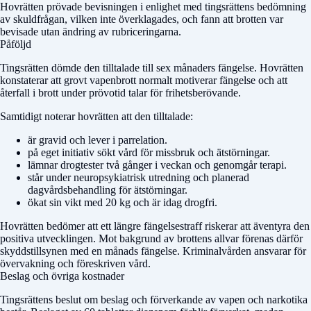
Hovrätten prövade bevisningen i enlighet med tingsrättens bedömning
av skuldfrågan, vilken inte överklagades, och fann att brotten var
bevisade utan ändring av rubriceringarna.
Påföljd
Tingsrätten dömde den tilltalade till sex månaders fängelse. Hovrätten
konstaterar att grovt vapenbrott normalt motiverar fängelse och att
återfall i brott under prövotid talar för frihetsberövande.
Samtidigt noterar hovrätten att den tilltalade:
är gravid och lever i parrelation.
på eget initiativ sökt vård för missbruk och ätstörningar.
lämnar drogtester två gånger i veckan och genomgår terapi.
står under neuropsykiatrisk utredning och planerad
dagvårdsbehandling för ätstörningar.
ökat sin vikt med 20 kg och är idag drogfri.
Hovrätten bedömer att ett längre fängelsestraff riskerar att äventyra den
positiva utvecklingen. Mot bakgrund av brottens allvar förenas därför
skyddstillsynen med en månads fängelse. Kriminalvården ansvarar för
övervakning och föreskriven vård.
Beslag och övriga kostnader
Tingsrättens beslut om beslag och förverkande av vapen och narkotika