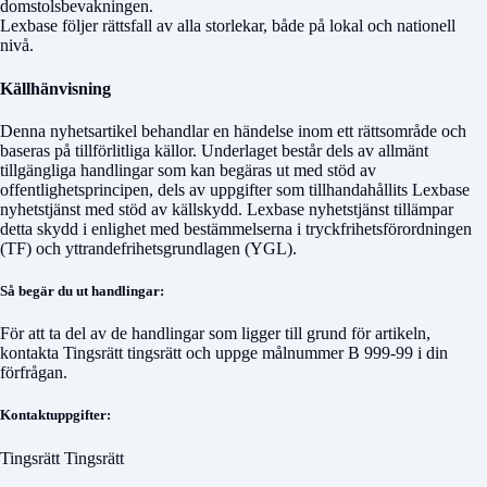
domstolsbevakningen.
Lexbase följer rättsfall av alla storlekar, både på lokal och nationell
nivå.
Källhänvisning
Denna nyhetsartikel behandlar en händelse inom ett rättsområde och
baseras på tillförlitliga källor. Underlaget består dels av allmänt
tillgängliga handlingar som kan begäras ut med stöd av
offentlighetsprincipen, dels av uppgifter som tillhandahållits Lexbase
nyhetstjänst med stöd av källskydd. Lexbase nyhetstjänst tillämpar
detta skydd i enlighet med bestämmelserna i tryckfrihetsförordningen
(TF) och yttrandefrihetsgrundlagen (YGL).
Så begär du ut handlingar:
För att ta del av de handlingar som ligger till grund för artikeln,
kontakta
Tingsrätt tingsrätt
och uppge målnummer
B 999-99
i din
förfrågan.
Kontaktuppgifter:
Tingsrätt Tingsrätt