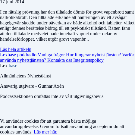
17 juni 2014
I en rättslig prövning har den tilltalade dömts för grovt vapenbrott samt
narkotikabrott. Den tilltalade erkände att hanteringen av ett avsågat
hagelgevär skedde under påverkan av både alkohol och tabletter, vilket
enligt dennes berättelse bidrog till ett psykotiskt tillstånd. Rätten fann
att den tilltalade medvetet hade innehaft vapnet under delar av
händelseförloppet, vilket utgör grovt vapenbr...
Läs hela artikeln
Lexbase poddradio
Vanliga frågor
Hur fungerar nyhetstjänsten?
Varför
använda nyhetstjänsten?
Kontakta oss
Integritetspolicy
Lex
base
Allmänhetens Nyhetstjänst
Ansvarig utgivare - Gunnar Axén
Podcastsektionen omfattas inte av vårt utgivningsbevis
Vi använder cookies för att garantera bästa möjliga
användarupplevelse. Genom fortsatt användning accepterar du att
cookies används.
Läs mer här.