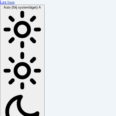
Lex
base
Auto (följ systemläget)
A