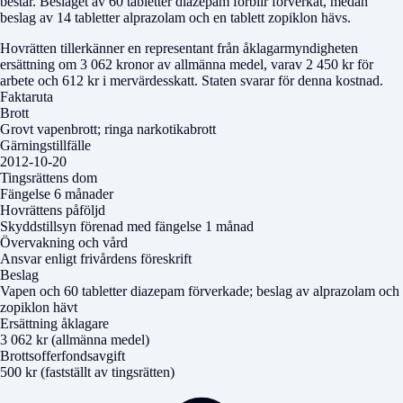
består. Beslaget av 60 tabletter diazepam förblir förverkat, medan
beslag av 14 tabletter alprazolam och en tablett zopiklon hävs.
Hovrätten tillerkänner en representant från åklagarmyndigheten
ersättning om 3 062 kronor av allmänna medel, varav 2 450 kr för
arbete och 612 kr i mervärdesskatt. Staten svarar för denna kostnad.
Faktaruta
Brott
Grovt vapenbrott; ringa narkotikabrott
Gärningstillfälle
2012-10-20
Tingsrättens dom
Fängelse 6 månader
Hovrättens påföljd
Skyddstillsyn förenad med fängelse 1 månad
Övervakning och vård
Ansvar enligt frivårdens föreskrift
Beslag
Vapen och 60 tabletter diazepam förverkade; beslag av alprazolam och
zopiklon hävt
Ersättning åklagare
3 062 kr (allmänna medel)
Brottsofferfondsavgift
500 kr (fastställt av tingsrätten)