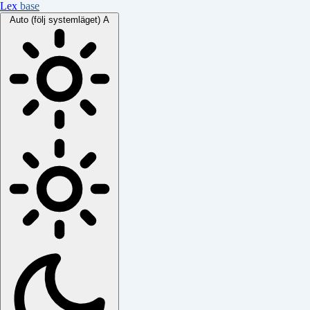
Lex
base
Auto (följ systemläget)
A