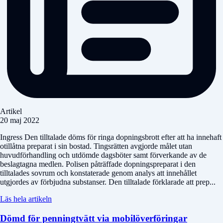
Artikel
20 maj 2022
Ingress Den tilltalade döms för ringa dopningsbrott efter att ha innehaft
otillåtna preparat i sin bostad. Tingsrätten avgjorde målet utan
huvudförhandling och utdömde dagsböter samt förverkande av de
beslagtagna medlen. Polisen påträffade dopningspreparat i den
tilltalades sovrum och konstaterade genom analys att innehållet
utgjordes av förbjudna substanser. Den tilltalade förklarade att prep...
Läs hela artikeln
Dömd för penningtvätt via mobilöverföringar