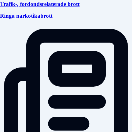
Trafik-, fordondsrelaterade brott
Ringa narkotikabrott