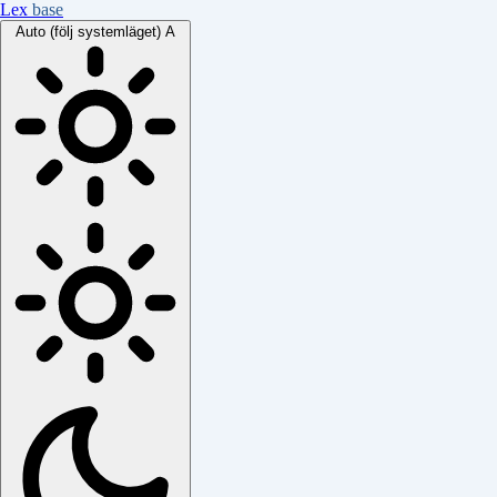
Lex
base
Auto (följ systemläget)
A