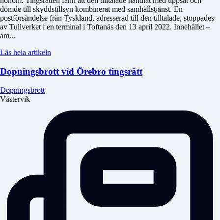
honom. Tingsrätten fann att den tilltalade handlat med uppsåt och
dömde till skyddstillsyn kombinerat med samhällstjänst. En
postförsändelse från Tyskland, adresserad till den tilltalade, stoppades
av Tullverket i en terminal i Toftanäs den 13 april 2022. Innehållet –
am...
Läs hela artikeln
Dopningsbrott vid Örebro tingsrätt
Dopningsbrott
Västervik