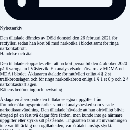
Nyhetsarkiv
Den tilltalade dömdes av
Döld domstol
den 26 februari 2021 för
rattfylleri sedan han kört bil med narkotika i blodet samt för ringa
narkotikabrott.
Händelse och åtal
Den tilltalade stoppades efter att ha kört personbil den 4 oktober 2020
på Kvarngatan i Västervik. En analys visade närvaro av MDMA och
MDA i blodet. Åklagaren åtalade för rattfylleri enligt 4 § 2 st
trafikbrottslagen och för ringa narkotikabrott enligt 1 § 1 st 6 p och 2 §
narkotikastrafflagen.
Rättens bedömning och bevisning
Åklagaren åberopade den tilltalades egna uppgifter från
förundersökningsprotokollet samt ett analysbesked som visade
narkotikaanvändning. Den tilltalade hävdade att han ofrivilligt blivit
drogad på en fest två dagar före färden, men kunde inte ge närmare
uppgifter eller styrka sitt påstående. Tingsrätten fann att invändningen
inte var tillräcklig och ogillade den, varpå åtalet ansågs styrkt.