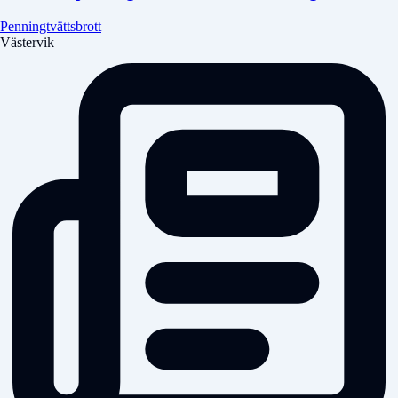
Penningtvättsbrott
Västervik