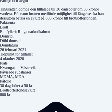
Påföljd och avgift
Tingsrätten dömde den tilltalade till 30 dagsböter om 50 kronor
vardera. Eftersom brotten medförde möjlighet till fängelse ska han
dessutom betala en avgift på 800 kronor till brottsofferfonden.
Faktaruta
Brott
Rattfylleri; Ringa narkotikabrott
Domstol
Döld domstol
Domdatum
26 februari 2021
Tidpunkt för tillfället
4 oktober 2020
Plats
Kvarngatan, Västervik
Påvisade substanser
MDMA, MDA
Påföljd
30 dagsböter á 50 kr
Brottsofferfondsavgift
800 kr