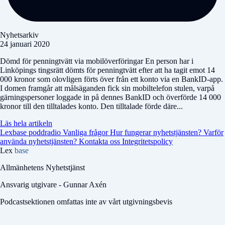
Nyhetsarkiv
24 januari 2020
Dömd för penningtvätt via mobilöverföringar En person har i
Linköpings tingsrätt dömts för penningtvätt efter att ha tagit emot 14
000 kronor som olovligen förts över från ett konto via en BankID-app.
I domen framgår att målsäganden fick sin mobiltelefon stulen, varpå
gärningspersoner loggade in på dennes BankID och överförde 14 000
kronor till den tilltalades konto. Den tilltalade förde däre...
Läs hela artikeln
Lexbase poddradio
Vanliga frågor
Hur fungerar nyhetstjänsten?
Varför
använda nyhetstjänsten?
Kontakta oss
Integritetspolicy
Lex
base
Allmänhetens Nyhetstjänst
Ansvarig utgivare - Gunnar Axén
Podcastsektionen omfattas inte av vårt utgivningsbevis