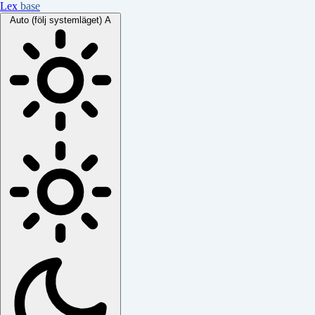
Lex
base
Auto (följ systemläget)
A