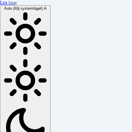
Lex
base
Auto (följ systemläget)
A