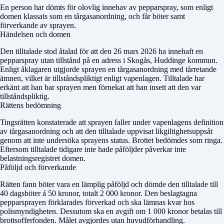
En person har dömts för olovlig innehav av pepparspray, som enligt
domen klassats som en tårgasanordning, och får böter samt
förverkande av sprayen.
Händelsen och domen
Den tilltalade stod åtalad för att den 26 mars 2026 ha innehaft en
pepparspray utan tillstånd på en adress i Skogås, Huddinge kommun.
Enligt åklagaren utgjorde sprayen en tårgasanordning med tårretande
ämnen, vilket är tillståndspliktigt enligt vapenlagen. Tilltalade har
erkänt att han bar sprayen men förnekat att han insett att den var
tillståndspliktig.
Rättens bedömning
Tingsrätten konstaterade att sprayen faller under vapenlagens definition
av tårgasanordning och att den tilltalade uppvisat likgiltighetsuppsåt
genom att inte undersöka sprayens status. Brottet bedömdes som ringa.
Eftersom tilltalade tidigare inte hade påföljder påverkar inte
belastningsregistret domen.
Påföljd och förverkande
Rätten fann böter vara en lämplig påföljd och dömde den tilltalade till
40 dagsböter á 50 kronor, totalt 2 000 kronor. Den beslagtagna
pepparsprayen förklarades förverkad och ska lämnas kvar hos
polismyndigheten. Dessutom ska en avgift om 1 000 kronor betalas till
brottsofferfonden. Målet avgjordes utan huvudförhandling.