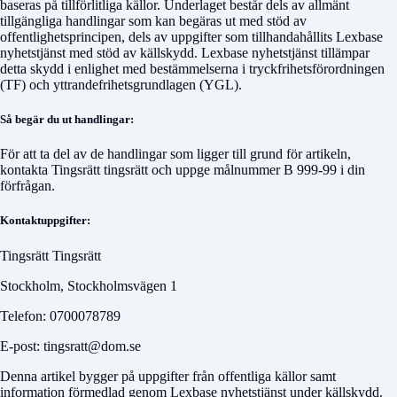
baseras på tillförlitliga källor. Underlaget består dels av allmänt
tillgängliga handlingar som kan begäras ut med stöd av
offentlighetsprincipen, dels av uppgifter som tillhandahållits Lexbase
nyhetstjänst med stöd av källskydd. Lexbase nyhetstjänst tillämpar
detta skydd i enlighet med bestämmelserna i tryckfrihetsförordningen
(TF) och yttrandefrihetsgrundlagen (YGL).
Så begär du ut handlingar:
För att ta del av de handlingar som ligger till grund för artikeln,
kontakta
Tingsrätt tingsrätt
och uppge målnummer
B 999-99
i din
förfrågan.
Kontaktuppgifter:
Tingsrätt Tingsrätt
Stockholm, Stockholmsvägen 1
Telefon: 0700078789
E-post: tingsratt@dom.se
Denna artikel bygger på uppgifter från offentliga källor samt
information förmedlad genom Lexbase nyhetstjänst under källskydd.