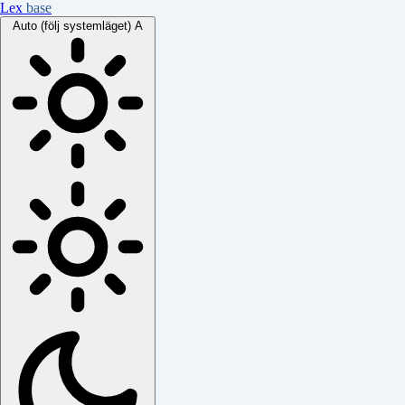
Lex
base
Auto (följ systemläget)
A