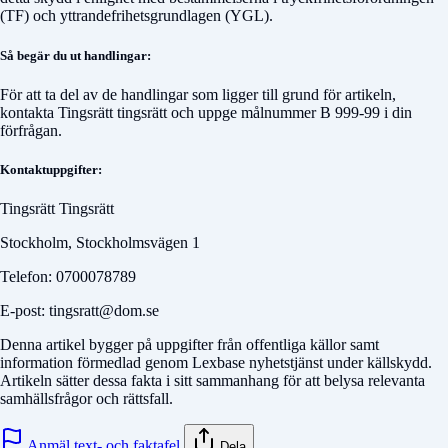
(TF) och yttrandefrihetsgrundlagen (YGL).
Så begär du ut handlingar:
För att ta del av de handlingar som ligger till grund för artikeln,
kontakta
Tingsrätt tingsrätt
och uppge målnummer
B 999-99
i din
förfrågan.
Kontaktuppgifter:
Tingsrätt Tingsrätt
Stockholm, Stockholmsvägen 1
Telefon: 0700078789
E-post: tingsratt@dom.se
Denna artikel bygger på uppgifter från offentliga källor samt
information förmedlad genom Lexbase nyhetstjänst under källskydd.
Artikeln sätter dessa fakta i sitt sammanhang för att belysa relevanta
samhällsfrågor och rättsfall.
Anmäl text- och faktafel
Dela