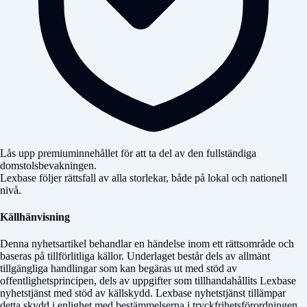
Lås upp premiuminnehållet för att ta del av den fullständiga
domstolsbevakningen.
Lexbase följer rättsfall av alla storlekar, både på lokal och nationell
nivå.
Källhänvisning
Denna nyhetsartikel behandlar en händelse inom ett rättsområde och
baseras på tillförlitliga källor. Underlaget består dels av allmänt
tillgängliga handlingar som kan begäras ut med stöd av
offentlighetsprincipen, dels av uppgifter som tillhandahållits Lexbase
nyhetstjänst med stöd av källskydd. Lexbase nyhetstjänst tillämpar
detta skydd i enlighet med bestämmelserna i tryckfrihetsförordningen