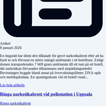
Artikel
8 januari 2026
En tingsrätt har dömt den tilltalade för grovt narkotikabrott efter att ha
burit in och förvarat en större mängd amfetamin i ett hotellrum. Enligt
domen transporterades 7 669 gram amfetamin till ett rum på ett hotell,
där narkotikan förvarades tillsammans med utspädningsmedel.
Bevisningen byggde bland annat på övervakningsfilmer, DNA-spår
och mobilspårsdata. En spaningsinsats vid ett hotell visad...
Läs hela artikeln
Ringa narkotikabrott vid polisstation i Uppsala
Ringa narkotikabrott