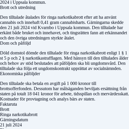
2024 i Uppsala kommun.
Brott och utredning
Den tilltalade åtalades för ringa narkotikabrott efter att ha använt
cannabis och innehaft 0,41 gram cannabisharts. Gärningarna skedde
den 21 juli 2024 vid Kvarnbo i Uppsala kommun. Den tilltalade har
erkänt både bruket och innehavet, och tingsrätten fann att erkännandet
och den övriga utredningen styrkte åtalet.
Dom och påföljd
Döld domstol
dömde den tilltalade för ringa narkotikabrott enligt 1 § 1
st 5 p och 2 § narkotikastrafflagen. Med hänsyn till den tilltalades ålder
och behov av stöd beslutades att påföljden ska bli ungdomsvård. Den
tilltalade ska följa ett ungdomskontrakt upprättat av socialnämnden.
Ekonomiska påföljder
Den tilltalade ska betala en avgift på 1 000 kronor till
brottsofferfonden. Dessutom har målsäganden beviljats ersättning från
staten på totalt 18 041 kronor för arbete, tidsspillan och mervärdesskatt.
Kostnader för provtagning och analys bärs av staten.
Faktaruta
Brott
Ringa narkotikabrott
Gärningsdatum
21 juli 2024