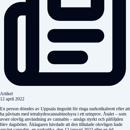
Artikel
12 april 2022
En person dömdes av Uppsala tingsrätt för ringa narkotikabrott efter att
ha påvisats med tetrahydrocannabinolsyra i ett urinprov. Åtalet – som
avser olovlig användning av cannabis – ansågs styrkt och påföljden
blev dagsböter. Åklagaren hävdade att den tilltalade olovligen hade
använt cannabis, en narkotika, den 12 januari 2022 eller en tid