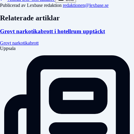
Publicerad av Lexbase redaktion
redaktionen@lexbase.se
Relaterade artiklar
Grovt narkotikabrott i hotellrum upptäckt
Grovt narkotikabrott
Uppsala