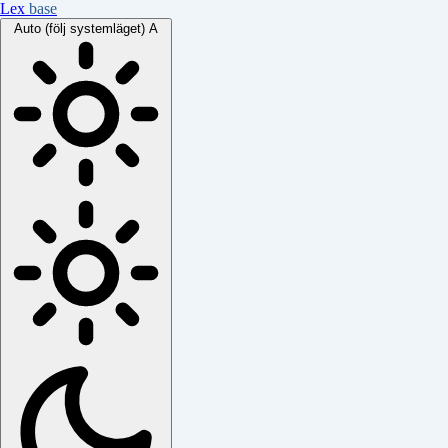
Lex
base
Auto (följ systemläget)
A