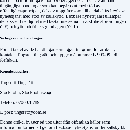
baseras på tillförlitliga källor. Underlaget består dels av allmänt
tillgängliga handlingar som kan begäras ut med stöd av
offentlighetsprincipen, dels av uppgifter som tillhandahållits Lexbase
nyhetstjänst med stöd av källskydd. Lexbase nyhetstjänst tillämpar
detta skydd i enlighet med bestämmelserna i tryckfrihetsförordningen
(TF) och yttrandefrihetsgrundlagen (YGL).
Så begär du ut handlingar:
För att ta del av de handlingar som ligger till grund för artikeln,
kontakta
Tingsrätt tingsrätt
och uppge målnummer
B 999-99
i din
förfrågan.
Kontaktuppgifter:
Tingsrätt Tingsrätt
Stockholm, Stockholmsvägen 1
Telefon: 0700078789
E-post: tingsratt@dom.se
Denna artikel bygger på uppgifter från offentliga källor samt
information förmedlad genom Lexbase nyhetstjänst under källskydd.