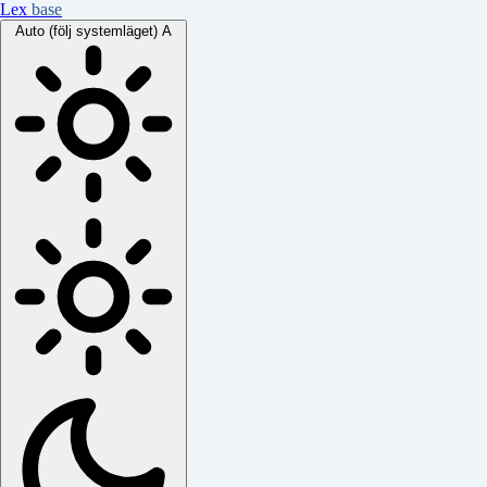
Lex
base
Auto (följ systemläget)
A