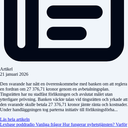
Artikel
21 januari 2026
Den svarande har nått en överenskommelse med banken om att reglera
en fordran om 27 376,71 kronor genom en avbetalningsplan.
Tingsrätten har nu stadfäst förlikningen och avslutat målet utan
ytterligare prövning. Banken väckte talan vid tingsrätten och yrkade att
den svarande skulle betala 27 376,71 kronor jämte ränta och kostnader.
Under handläggningen tog parterna initiativ till förlikningsförha...
Läs hela artikeln
Lexbase poddradio
Vanliga frågor
Hur fungerar nyhetstjänsten?
Varför