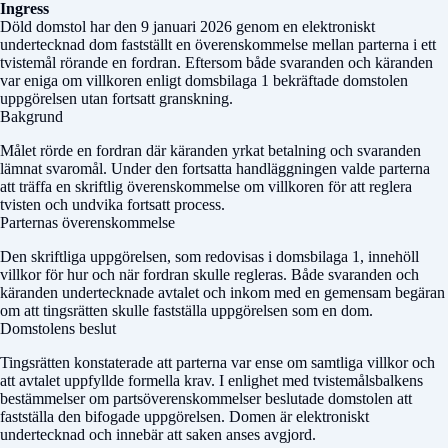
Ingress
Döld domstol
har den 9 januari 2026 genom en elektroniskt
undertecknad dom fastställt en överenskommelse mellan parterna i ett
tvistemål rörande en fordran. Eftersom både svaranden och käranden
var eniga om villkoren enligt domsbilaga 1 bekräftade domstolen
uppgörelsen utan fortsatt granskning.
Bakgrund
Målet rörde en fordran där käranden yrkat betalning och svaranden
lämnat svaromål. Under den fortsatta handläggningen valde parterna
att träffa en skriftlig överenskommelse om villkoren för att reglera
tvisten och undvika fortsatt process.
Parternas överenskommelse
Den skriftliga uppgörelsen, som redovisas i domsbilaga 1, innehöll
villkor för hur och när fordran skulle regleras. Både svaranden och
käranden undertecknade avtalet och inkom med en gemensam begäran
om att tingsrätten skulle fastställa uppgörelsen som en dom.
Domstolens beslut
Tingsrätten konstaterade att parterna var ense om samtliga villkor och
att avtalet uppfyllde formella krav. I enlighet med tvistemålsbalkens
bestämmelser om partsöverenskommelser beslutade domstolen att
fastställa den bifogade uppgörelsen. Domen är elektroniskt
undertecknad och innebär att saken anses avgjord.