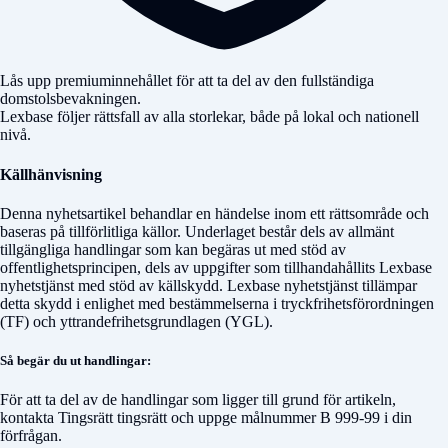
Lås upp premiuminnehållet för att ta del av den fullständiga
domstolsbevakningen.
Lexbase följer rättsfall av alla storlekar, både på lokal och nationell
nivå.
Källhänvisning
Denna nyhetsartikel behandlar en händelse inom ett rättsområde och
baseras på tillförlitliga källor. Underlaget består dels av allmänt
tillgängliga handlingar som kan begäras ut med stöd av
offentlighetsprincipen, dels av uppgifter som tillhandahållits Lexbase
nyhetstjänst med stöd av källskydd. Lexbase nyhetstjänst tillämpar
detta skydd i enlighet med bestämmelserna i tryckfrihetsförordningen
(TF) och yttrandefrihetsgrundlagen (YGL).
Så begär du ut handlingar:
För att ta del av de handlingar som ligger till grund för artikeln,
kontakta
Tingsrätt tingsrätt
och uppge målnummer
B 999-99
i din
förfrågan.