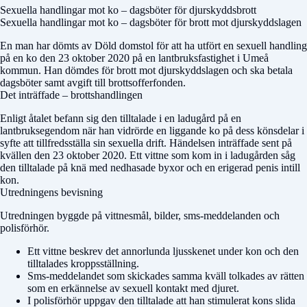
Sexuella handlingar mot ko – dagsböter för djurskyddsbrott
Sexuella handlingar mot ko – dagsböter för brott mot djurskyddslagen
En man har dömts av
Döld domstol
för att ha utfört en sexuell handling
på en ko den 23 oktober 2020 på en lantbruksfastighet i Umeå
kommun. Han dömdes för brott mot djurskyddslagen och ska betala
dagsböter samt avgift till brottsofferfonden.
Det inträffade – brottshandlingen
Enligt åtalet befann sig den tilltalade i en ladugård på en
lantbruksegendom när han vidrörde en liggande ko på dess könsdelar i
syfte att tillfredsställa sin sexuella drift. Händelsen inträffade sent på
kvällen den 23 oktober 2020. Ett vittne som kom in i ladugården såg
den tilltalade på knä med nedhasade byxor och en erigerad penis intill
kon.
Utredningens bevisning
Utredningen byggde på vittnesmål, bilder, sms-meddelanden och
polisförhör.
Ett vittne beskrev det annorlunda ljusskenet under kon och den
tilltalades kroppsställning.
Sms-meddelandet som skickades samma kväll tolkades av rätten
som en erkännelse av sexuell kontakt med djuret.
I polisförhör uppgav den tilltalade att han stimulerat kons slida