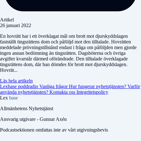
Artikel
26 januari 2022
En hovrätt har i ett överklagat mål om brott mot djurskyddslagen
fastställt tingsrättens dom och påföljd mot den tilltalade. Hovrätten
meddelade prövningstillstånd endast i fråga om påföljden men gjorde
ingen annan bedömning än tingsrätten. Dagsböterna och övriga
avgifter kvarstår därmed oförändrade. Den tilltalade överklagade
tingsrättens dom, där han dömdes för brott mot djurskyddslagen.
Hovrät...
Läs hela artikeln
Lexbase poddradio
Vanliga frågor
Hur fungerar nyhetstjänsten?
Varför
använda nyhetstjänsten?
Kontakta oss
Integritetspolicy
Lex
base
Allmänhetens Nyhetstjänst
Ansvarig utgivare - Gunnar Axén
Podcastsektionen omfattas inte av vårt utgivningsbevis