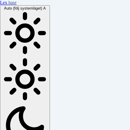
Lex
base
Auto (följ systemläget)
A