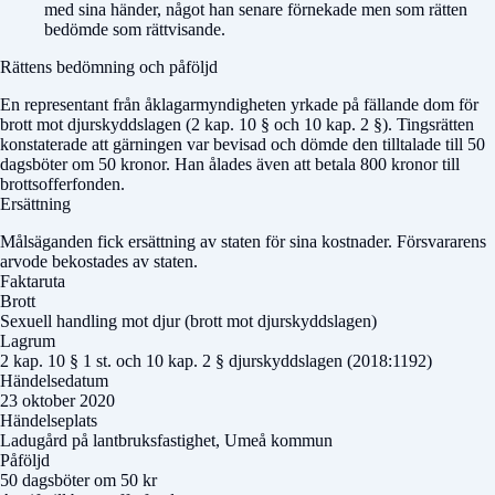
med sina händer, något han senare förnekade men som rätten
bedömde som rättvisande.
Rättens bedömning och påföljd
En representant från åklagarmyndigheten yrkade på fällande dom för
brott mot djurskyddslagen (2 kap. 10 § och 10 kap. 2 §). Tingsrätten
konstaterade att gärningen var bevisad och dömde den tilltalade till 50
dagsböter om 50 kronor. Han ålades även att betala 800 kronor till
brottsofferfonden.
Ersättning
Målsäganden fick ersättning av staten för sina kostnader. Försvararens
arvode bekostades av staten.
Faktaruta
Brott
Sexuell handling mot djur (brott mot djurskyddslagen)
Lagrum
2 kap. 10 § 1 st. och 10 kap. 2 § djurskyddslagen (2018:1192)
Händelsedatum
23 oktober 2020
Händelseplats
Ladugård på lantbruksfastighet, Umeå kommun
Påföljd
50 dagsböter om 50 kr