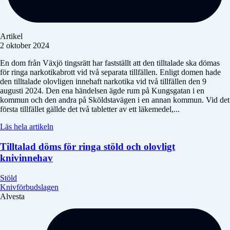
Artikel
2 oktober 2024
En dom från Växjö tingsrätt har fastställt att den tilltalade ska dömas
för ringa narkotikabrott vid två separata tillfällen. Enligt domen hade
den tilltalade olovligen innehaft narkotika vid två tillfällen den 9
augusti 2024. Den ena händelsen ägde rum på Kungsgatan i en
kommun och den andra på Sköldstavägen i en annan kommun. Vid det
första tillfället gällde det två tabletter av ett läkemedel,...
Läs hela artikeln
Tilltalad döms för ringa stöld och olovligt
knivinnehav
Stöld
Knivförbudslagen
Alvesta