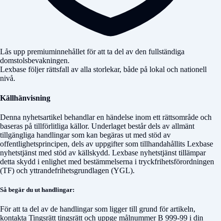
Lås upp premiuminnehållet för att ta del av den fullständiga
domstolsbevakningen.
Lexbase följer rättsfall av alla storlekar, både på lokal och nationell
nivå.
Källhänvisning
Denna nyhetsartikel behandlar en händelse inom ett rättsområde och
baseras på tillförlitliga källor. Underlaget består dels av allmänt
tillgängliga handlingar som kan begäras ut med stöd av
offentlighetsprincipen, dels av uppgifter som tillhandahållits Lexbase
nyhetstjänst med stöd av källskydd. Lexbase nyhetstjänst tillämpar
detta skydd i enlighet med bestämmelserna i tryckfrihetsförordningen
(TF) och yttrandefrihetsgrundlagen (YGL).
Så begär du ut handlingar:
För att ta del av de handlingar som ligger till grund för artikeln,
kontakta
Tingsrätt tingsrätt
och uppge målnummer
B 999-99
i din