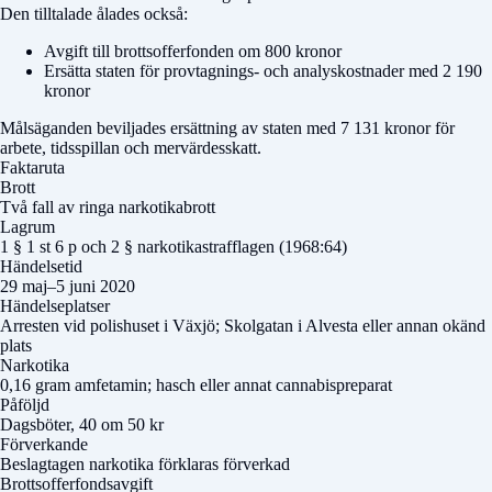
Den tilltalade ålades också:
Avgift till brottsofferfonden om 800 kronor
Ersätta staten för provtagnings- och analyskostnader med 2 190
kronor
Målsäganden beviljades ersättning av staten med 7 131 kronor för
arbete, tidsspillan och mervärdesskatt.
Faktaruta
Brott
Två fall av ringa narkotikabrott
Lagrum
1 § 1 st 6 p och 2 § narkotikastrafflagen (1968:64)
Händelsetid
29 maj–5 juni 2020
Händelseplatser
Arresten vid polishuset i Växjö; Skolgatan i Alvesta eller annan okänd
plats
Narkotika
0,16 gram amfetamin; hasch eller annat cannabispreparat
Påföljd
Dagsböter, 40 om 50 kr
Förverkande
Beslagtagen narkotika förklaras förverkad
Brottsofferfondsavgift