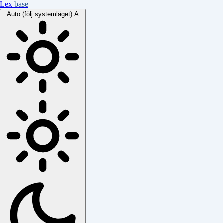
Lex
base
Auto (följ systemläget)
A