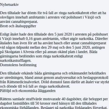
Nyhetsarkiv
Den tilltalade har dömts för två fall av ringa narkotikabrott efter att ha
olovligen innehaft amfetamin i arresten vid polishuset i Växjö och
använt cannabispreparat.
Brott och åtalsuppgifter
Enligt åtalet hade den tilltalade den 5 juni 2020 i arresten på polishuset
i Växjö innehaft 0,16 gram amfetamin, vilket utgör narkotika. Därefter
åtalades han även för att ha använt hasch eller annat cannabispreparat
vid någon tidpunkt mellan den 29 maj och den 5 juni 2020, antingen
på Skolgatan i Alvesta eller på annan okänd plats i landet. Båda
gärningarna bedömdes som ringa narkotikabrott enligt
narkotikastrafflagen.
Domstolens bedömning
Den tilltalade erkände båda gärningarna och erkännandet bekräftades
av utredningen, bland annat genom analysresultat och beslagsprotokoll
från Rättsmedicinalverket.
Döld domstol
fann därför att åtalet var styrkt
och dömde till två fall av ringa narkotikabrott.
Påföljd och ekonomiska ålägganden
Rättens samlade straffvärde motsvarade 40 dagsböter, där beloppet per
dagsbot fastställdes till 50 kronor med hänsyn till den tilltalades
ekonomiska förhållanden. Beslaget på narkotika förklarades förverkat.