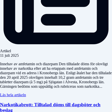
Artikel
11 juli 2025
Innehav av amfetamin och diazepam Den tilltalade döms för olovligt
innehav av narkotika efter att ha ertappats med amfetamin och
diazepam vid en adress i Kronobergs län. Enligt åtalet har den tilltalade
den 20 april 2025 olovligen innehaft 10,2 gram amfetamin och tre
tabletter diazepam (à 5 mg) på Sjögatan i Alvesta, Kronobergs län.
Gärningen bedöms som uppsåtlig och rubriceras som narkotika...
Läs hela artikeln
Narkotikabrott: Tilltalad döms till dagsböter och
beslag