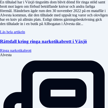
En tilltalad har i Växjö tingsrätts dom blivit dömd för ringa stöld samt
brott mot lagen om förbud beträffande knivar och andra farliga
föremål. Händelsen ägde rum den 30 november 2022 på en mataffär i
Alvesta kommun, där den tilltalade med uppsåt tog varor och olovligen
bar en kniv på allmän plats. Enligt rättens gärningsbeskrivning gick
den tilltalade in i en butik på Allbogatan i Alvesta där...
Läs hela artikeln
Rättsfall kring ringa narkotikabrott i Växjö
Ringa narkotikabrott
Alvesta