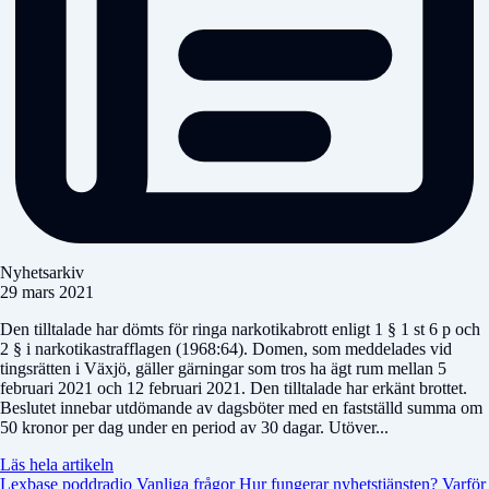
Nyhetsarkiv
29 mars 2021
Den tilltalade har dömts för ringa narkotikabrott enligt 1 § 1 st 6 p och
2 § i narkotikastrafflagen (1968:64). Domen, som meddelades vid
tingsrätten i Växjö, gäller gärningar som tros ha ägt rum mellan 5
februari 2021 och 12 februari 2021. Den tilltalade har erkänt brottet.
Beslutet innebar utdömande av dagsböter med en fastställd summa om
50 kronor per dag under en period av 30 dagar. Utöver...
Läs hela artikeln
Lexbase poddradio
Vanliga frågor
Hur fungerar nyhetstjänsten?
Varför